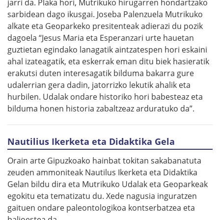
jarri da. Plaka hori, Mutrikuko hirugarren hondartzako
sarbidean dago ikusgai. Joseba Palenzuela Mutrikuko
alkate eta Geoparkeko presitenteak adierazi du pozik
dagoela “Jesus Maria eta Esperanzari urte hauetan
guztietan egindako lanagatik aintzatespen hori eskaini
ahal izateagatik, eta eskerrak eman ditu biek hasieratik
erakutsi duten interesagatik bilduma bakarra gure
udalerrian gera dadin, jatorrizko lekutik ahalik eta
hurbilen. Udalak ondare historiko hori babesteaz eta
bilduma honen historia zabaltzeaz arduratuko da”.
Nautilius Ikerketa eta Didaktika Gela
Orain arte Gipuzkoako hainbat tokitan sakabanatuta
zeuden ammoniteak Nautilus Ikerketa eta Didaktika
Gelan bildu dira eta Mutrikuko Udalak eta Geoparkeak
egokitu eta tematizatu du. Xede nagusia inguratzen
gaituen ondare paleontologikoa kontserbatzea eta
balioestea da.