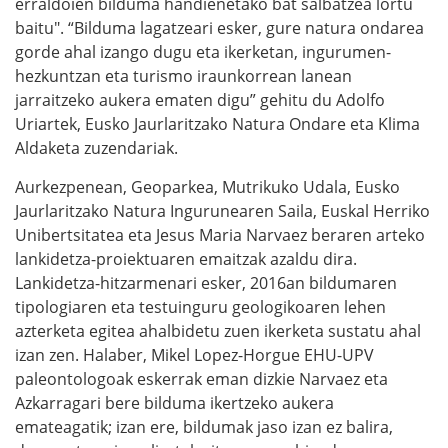
erraldoien bilduma handienetako bat salbatzea lortu
baitu". “Bilduma lagatzeari esker, gure natura ondarea
gorde ahal izango dugu eta ikerketan, ingurumen-
hezkuntzan eta turismo iraunkorrean lanean
jarraitzeko aukera ematen digu” gehitu du Adolfo
Uriartek, Eusko Jaurlaritzako Natura Ondare eta Klima
Aldaketa zuzendariak.
Aurkezpenean, Geoparkea, Mutrikuko Udala, Eusko
Jaurlaritzako Natura Ingurunearen Saila, Euskal Herriko
Unibertsitatea eta Jesus Maria Narvaez beraren arteko
lankidetza-proiektuaren emaitzak azaldu dira.
Lankidetza-hitzarmenari esker, 2016an bildumaren
tipologiaren eta testuinguru geologikoaren lehen
azterketa egitea ahalbidetu zuen ikerketa sustatu ahal
izan zen. Halaber, Mikel Lopez-Horgue EHU-UPV
paleontologoak eskerrak eman dizkie Narvaez eta
Azkarragari bere bilduma ikertzeko aukera
emateagatik; izan ere, bildumak jaso izan ez balira,