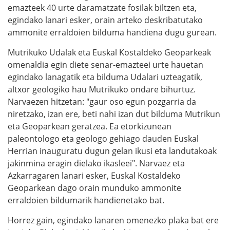
emazteek 40 urte daramatzate fosilak biltzen eta,
egindako lanari esker, orain arteko deskribatutako
ammonite erraldoien bilduma handiena dugu gurean.
Mutrikuko Udalak eta Euskal Kostaldeko Geoparkeak
omenaldia egin diete senar-emazteei urte hauetan
egindako lanagatik eta bilduma Udalari uzteagatik,
altxor geologiko hau Mutrikuko ondare bihurtuz.
Narvaezen hitzetan: "gaur oso egun pozgarria da
niretzako, izan ere, beti nahi izan dut bilduma Mutrikun
eta Geoparkean geratzea. Ea etorkizunean
paleontologo eta geologo gehiago dauden Euskal
Herrian inauguratu dugun gelan ikusi eta landutakoak
jakinmina eragin dielako ikasleei". Narvaez eta
Azkarragaren lanari esker, Euskal Kostaldeko
Geoparkean dago orain munduko ammonite
erraldoien bildumarik handienetako bat.
Horrez gain, egindako lanaren omenezko plaka bat ere