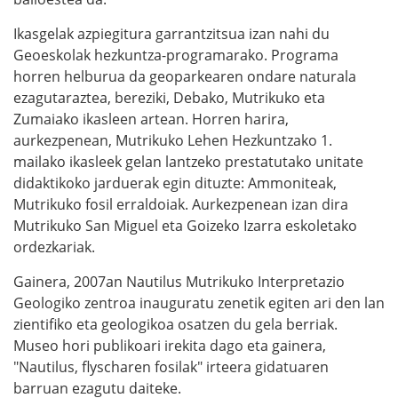
Ikasgelak azpiegitura garrantzitsua izan nahi du
Geoeskolak hezkuntza-programarako. Programa
horren helburua da geoparkearen ondare naturala
ezagutaraztea, bereziki, Debako, Mutrikuko eta
Zumaiako ikasleen artean. Horren harira,
aurkezpenean, Mutrikuko Lehen Hezkuntzako 1.
mailako ikasleek gelan lantzeko prestatutako unitate
didaktikoko jarduerak egin dituzte: Ammoniteak,
Mutrikuko fosil erraldoiak. Aurkezpenean izan dira
Mutrikuko San Miguel eta Goizeko Izarra eskoletako
ordezkariak.
Gainera, 2007an Nautilus Mutrikuko Interpretazio
Geologiko zentroa inauguratu zenetik egiten ari den lan
zientifiko eta geologikoa osatzen du gela berriak.
Museo hori publikoari irekita dago eta gainera,
"Nautilus, flyscharen fosilak" irteera gidatuaren
barruan ezagutu daiteke.