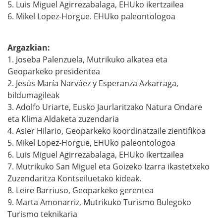
5. Luis Miguel Agirrezabalaga, EHUko ikertzailea
6. Mikel Lopez-Horgue. EHUko paleontologoa
Argazkian:
1. Joseba Palenzuela, Mutrikuko alkatea eta
Geoparkeko presidentea
2. Jesús María Narváez y Esperanza Azkarraga,
bildumagileak
3. Adolfo Uriarte, Eusko Jaurlaritzako Natura Ondare
eta Klima Aldaketa zuzendaria
4. Asier Hilario, Geoparkeko koordinatzaile zientifikoa
5. Mikel Lopez-Horgue, EHUko paleontologoa
6. Luis Miguel Agirrezabalaga, EHUko ikertzailea
7. Mutrikuko San Miguel eta Goizeko Izarra ikastetxeko
Zuzendaritza Kontseiluetako kideak.
8. Leire Barriuso, Geoparkeko gerentea
9. Marta Amonarriz, Mutrikuko Turismo Bulegoko
Turismo teknikaria