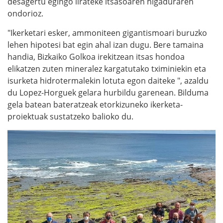
desagertu egingo lirateke itsasoaren higaduraren
ondorioz.
"Ikerketari esker, ammoniteen gigantismoari buruzko
lehen hipotesi bat egin ahal izan dugu. Bere tamaina
handia, Bizkaiko Golkoa irekitzean itsas hondoa
elikatzen zuten mineralez kargatutako tximiniekin eta
isurketa hidrotermalekin lotuta egon daiteke ", azaldu
du Lopez-Horguek gelara hurbildu garenean. Bilduma
gela batean bateratzeak etorkizuneko ikerketa-
proiektuak sustatzeko balioko du.