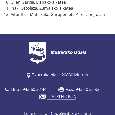
10. Gilen Garcia, Debako alkatea
11. Iñaki Ostolaza, Zumaiako alkatea
12. Aitor Itza, Mutrikuko Garapen eta Kirol zinegotzia
Txurruka plaza 20830 Mutriku
Tfnoa 943 60 32 44
Faxa 943 60 36 92
IDATZI EPOSTA
Lege oharra
- CodeSyntax-ek egina