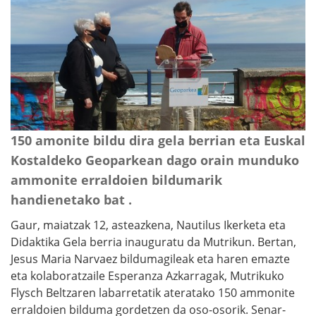
150 amonite bildu dira gela berrian eta Euskal
Kostaldeko Geoparkean dago orain munduko
ammonite erraldoien bildumarik
handienetako bat .
Gaur, maiatzak 12, asteazkena, Nautilus Ikerketa eta
Didaktika Gela berria inauguratu da Mutrikun. Bertan,
Jesus Maria Narvaez bildumagileak eta haren emazte
eta kolaboratzaile Esperanza Azkarragak, Mutrikuko
Flysch Beltzaren labarretatik ateratako 150 ammonite
erraldoien bilduma gordetzen da oso-osorik. Senar-