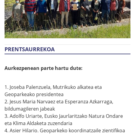
PRENTSAURREKOA
Aurkezpenean parte hartu dute:
1. Joseba Palenzuela, Mutrikuko alkatea eta
Geoparkeako presidentea
2. Jesus Maria Narvaez eta Esperanza Azkarraga,
bildumagileren jabeak
3. Adolfo Uriarte, Eusko Jaurlaritzako Natura Ondare
eta Klima Aldaketa zuzendaria
4. Asier Hilario. Geoparkeko koordinatzaile zientifikoa