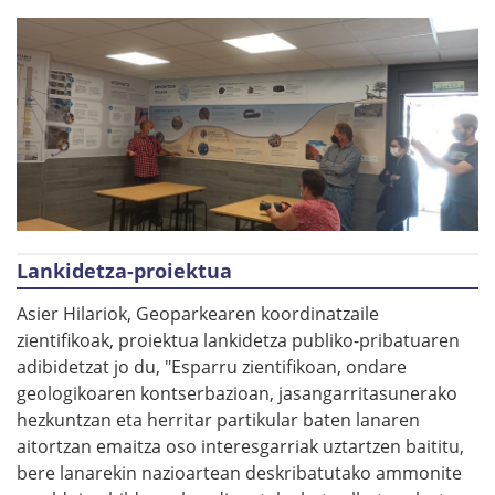
Lankidetza-proiektua
Asier Hilariok, Geoparkearen koordinatzaile
zientifikoak, proiektua lankidetza publiko-pribatuaren
adibidetzat jo du, "Esparru zientifikoan, ondare
geologikoaren kontserbazioan, jasangarritasunerako
hezkuntzan eta herritar partikular baten lanaren
aitortzan emaitza oso interesgarriak uztartzen baititu,
bere lanarekin nazioartean deskribatutako ammonite