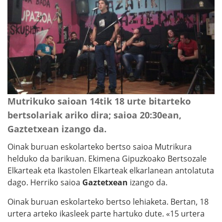
Mutrikuko saioan 14tik 18 urte bitarteko
bertsolariak ariko dira; saioa 20:30ean,
Gaztetxean izango da.
Oinak buruan eskolarteko bertso saioa Mutrikura
helduko da barikuan. Ekimena Gipuzkoako Bertsozale
Elkarteak eta Ikastolen Elkarteak elkarlanean antolatuta
dago. Herriko saioa
Gaztetxean
izango da.
Oinak buruan eskolarteko bertso lehiaketa. Bertan, 18
urtera arteko ikasleek parte hartuko dute. «15 urtera