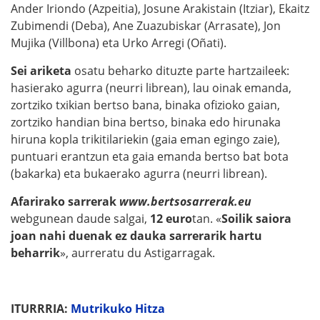
Ander Iriondo (Azpeitia), Josune Arakistain (Itziar), Ekaitz
Zubimendi (Deba), Ane Zuazubiskar (Arrasate), Jon
Mujika (Villbona) eta Urko Arregi (Oñati).
Sei ariketa
osatu beharko dituzte parte hartzaileek:
hasierako agurra (neurri librean), lau oinak emanda,
zortziko txikian bertso bana, binaka ofizioko gaian,
zortziko handian bina bertso, binaka edo hirunaka
hiruna kopla trikitilariekin (gaia eman egingo zaie),
puntuari erantzun eta gaia emanda bertso bat bota
(bakarka) eta bukaerako agurra (neurri librean).
Afarirako sarrerak
www.bertsosarrerak.eu
webgunean daude salgai,
12 euro
tan. «
Soilik saiora
joan nahi duenak ez dauka sarrerarik hartu
beharrik
», aurreratu du Astigarragak.
ITURRRIA:
Mutrikuko Hitza