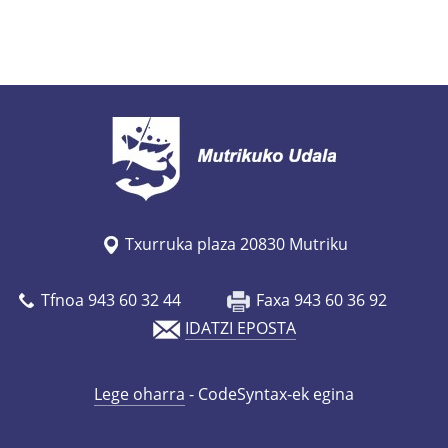
Txurruka plaza 20830 Mutriku
Tfnoa 943 60 32 44
Faxa 943 60 36 92
IDATZI EPOSTA
Lege oharra
- CodeSyntax-ek egina