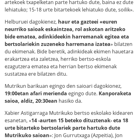
artekoek txapelketan parte hartuko dute, baina ez dute
lehiatuko; 15-18 urte bitartekoek lehiatuko dute, soilik».
Helburuei dagokienez,
haur eta gazteei «euren
neurriko saioak eskaintzea, rol askotan aritzeko
bide ematea, adinkideekin harremanak egitea eta
bertsolariekin zuzeneko harremana izatea
» bilatzen
du ekimenak. Bide beretik, adinkideak ekimen hauetara
erakartzea eta zaletzea, herriko bertso-eskola
ezagutzera ematea eta herrian bertso ekimenak
sustatzea ere bilatzen ditu.
Mutrikun barikuan egingo den saioari dagokionez,
19:00etan afari merienda
egingo dute.
Kanporaketa
saioa, aldiz, 20:30ean
hasiko da.
Xabier Astigarraga Mutrikuko bertso eskolako kidearen
esanetan, «
14 -aurten 15 beteko dituztenak- eta 18
urte bitarteko bertsolariek parte hartuko dute
Mutrikuko saioan
»: Jon Gurrutxaga (Azpeitia), Jon