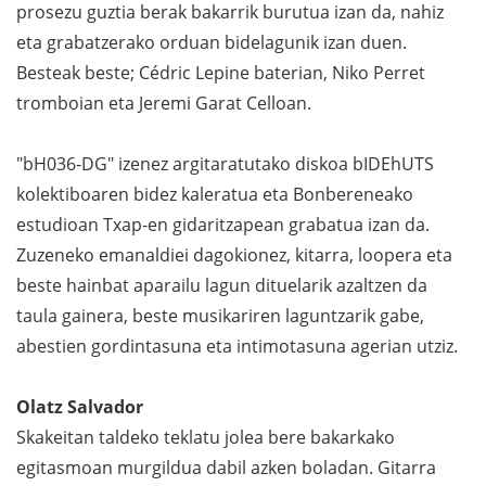
prosezu guztia berak bakarrik burutua izan da, nahiz
eta grabatzerako orduan bidelagunik izan duen.
Besteak beste; Cédric Lepine baterian, Niko Perret
tromboian eta Jeremi Garat Celloan.
"bH036-DG" izenez argitaratutako diskoa bIDEhUTS
kolektiboaren bidez kaleratua eta Bonbereneako
estudioan Txap-en gidaritzapean grabatua izan da.
Zuzeneko emanaldiei dagokionez, kitarra, loopera eta
beste hainbat aparailu lagun dituelarik azaltzen da
taula gainera, beste musikariren laguntzarik gabe,
abestien gordintasuna eta intimotasuna agerian utziz.
Olatz Salvador
Skakeitan taldeko teklatu jolea bere bakarkako
egitasmoan murgildua dabil azken boladan. Gitarra