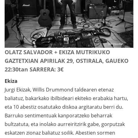
OLATZ SALVADOR + EKIZA MUTRIKUKO
GAZTETXIAN APIRILAK 29, OSTIRALA, GAUEKO
22:30tan SARRERA: 3€
Ekiza
Jurgi Ekizak, Willis Drummond taldearen etenaz
baliatuz, bakarkako ibilbideari ekiteko erabakia hartu,
eta 10 abestiz osatutako diskoa argitaratu berri du.
Barruko sentimentuak kanporatzeko beharrak
bultzatuta, eta inolako aurreiritzirik gabe, gorputzak
eskatzen zionaz baliatuz soilik. Abestien sormen