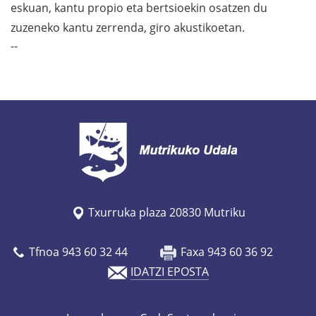
eskuan, kantu propio eta bertsioekin osatzen du
zuzeneko kantu zerrenda, giro akustikoetan.
--
Txurruka plaza 20830 Mutriku
Tfnoa 943 60 32 44
Faxa 943 60 36 92
IDATZI EPOSTA