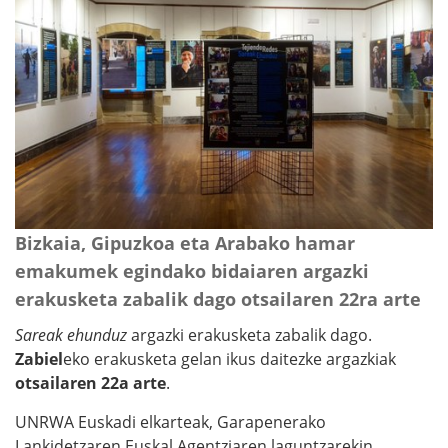
Bizkaia, Gipuzkoa eta Arabako hamar
emakumek egindako bidaiaren argazki
erakusketa zabalik dago otsailaren 22ra arte
Sareak ehunduz
argazki erakusketa zabalik dago.
Zabiel
eko erakusketa gelan ikus daitezke argazkiak
otsailaren 22a arte
.
UNRWA Euskadi elkarteak, Garapenerako
Lankidetzaren Euskal Agentziaren laguntzarekin,