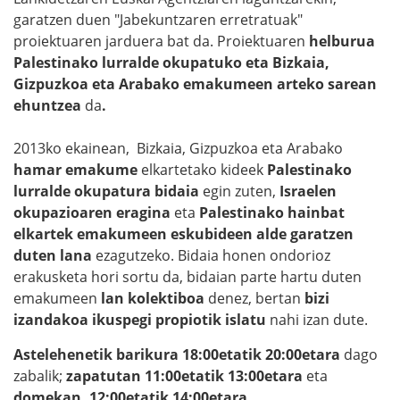
garatzen duen "Jabekuntzaren erretratuak"
proiektuaren jarduera bat da. Proiektuaren
helburua
Palestinako lurralde okupatuko eta Bizkaia,
Gizpuzkoa eta Arabako emakumeen arteko sarean
ehuntzea
da
.
2013ko ekainean, Bizkaia, Gizpuzkoa eta Arabako
hamar emakume
elkartetako kideek
Palestinako
lurralde okupatura bidaia
egin zuten,
Israelen
okupazioaren eragina
eta
Palestinako hainbat
elkartek emakumeen eskubideen alde garatzen
duten lana
ezagutzeko. Bidaia honen ondorioz
erakusketa hori sortu da, bidaian parte hartu duten
emakumeen
lan kolektiboa
denez, bertan
bizi
izandakoa ikuspegi propiotik islatu
nahi izan dute.
Astelehenetik barikura 18:00etatik 20:00etara
dago
zabalik;
zapatutan 11:00etatik 13:00etara
eta
domekan, 12:00etatik 14:00etara.