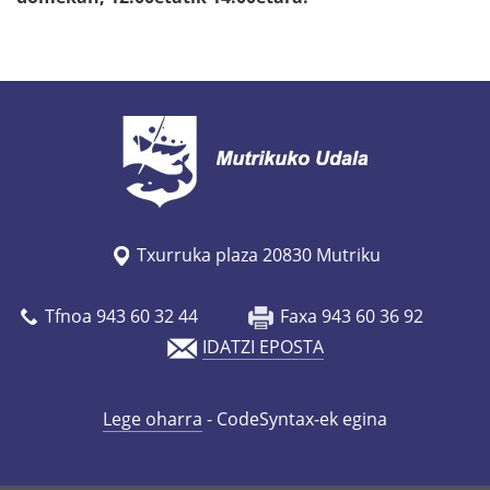
Txurruka plaza 20830 Mutriku
Tfnoa 943 60 32 44
Faxa 943 60 36 92
IDATZI EPOSTA
Lege oharra
- CodeSyntax-ek egina