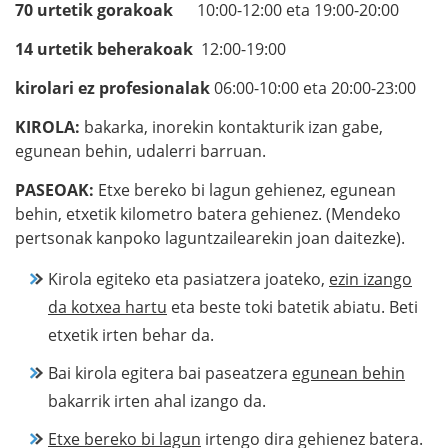
70 urtetik gorakoak
10:00-12:00 eta 19:00-20:00
14 urtetik beherakoak
12:00-19:00
kirolari ez profesionalak
06:00-10:00 eta 20:00-23:00
KIROLA:
bakarka, inorekin kontakturik izan gabe,
egunean behin, udalerri barruan.
PASEOAK:
Etxe bereko bi lagun gehienez, egunean
behin, etxetik kilometro batera gehienez. (Mendeko
pertsonak kanpoko laguntzailearekin joan daitezke).
Kirola egiteko eta pasiatzera joateko,
ezin izango
da kotxea hartu
eta beste toki batetik abiatu. Beti
etxetik irten behar da.
Bai kirola egitera bai paseatzera
egunean behin
bakarrik irten ahal izango da.
Etxe bereko bi lagun
irtengo dira gehienez batera.