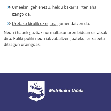
Umeekin
, gehienez 3,
heldu bakarra
irten ahal
izango da.
Uretako kirolik ez egitea
gomendatzen da.
Neurri hauek guztiak normaltasunaren bidean urratsak
dira. Poliki-poliki neurriak zabaltzen joateko, errespeta
ditzagun oraingoak.