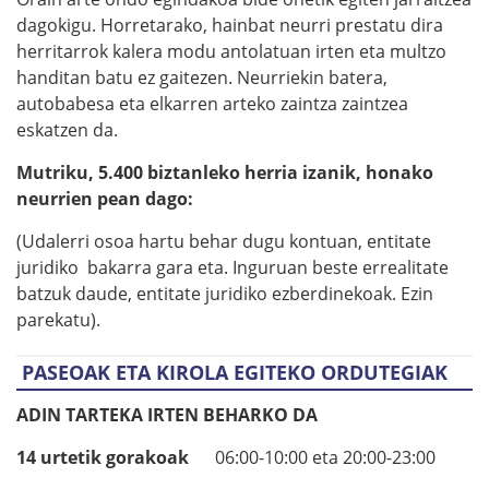
dagokigu. Horretarako, hainbat neurri prestatu dira
herritarrok kalera modu antolatuan irten eta multzo
handitan batu ez gaitezen. Neurriekin batera,
autobabesa eta elkarren arteko zaintza zaintzea
eskatzen da.
Mutriku, 5.400 biztanleko herria izanik, honako
neurrien pean dago:
(Udalerri osoa hartu behar dugu kontuan, entitate
juridiko bakarra gara eta. Inguruan beste errealitate
batzuk daude, entitate juridiko ezberdinekoak. Ezin
parekatu).
PASEOAK ETA KIROLA EGITEKO ORDUTEGIAK
ADIN TARTEKA IRTEN BEHARKO DA
14 urtetik gorakoak
06:00-10:00 eta 20:00-23:00