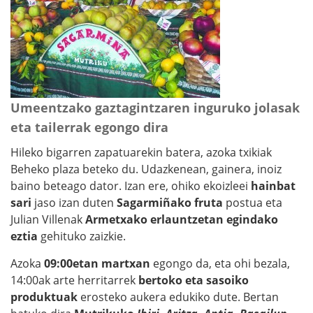
Umeentzako gaztagintzaren inguruko jolasak
eta tailerrak egongo dira
Hileko bigarren zapatuarekin batera, azoka txikiak
Beheko plaza beteko du. Udazkenean, gainera, inoiz
baino beteago dator. Izan ere, ohiko ekoizleei
hainbat
sari
jaso izan duten
Sagarmiñako fruta
postua eta
Julian Villenak
Armetxako erlauntzetan egindako
eztia
gehituko zaizkie.
Azoka
09:00etan martxan
egongo da, eta ohi bezala,
14:00ak arte herritarrek
bertoko eta sasoiko
produktuak
erosteko aukera edukiko dute. Bertan