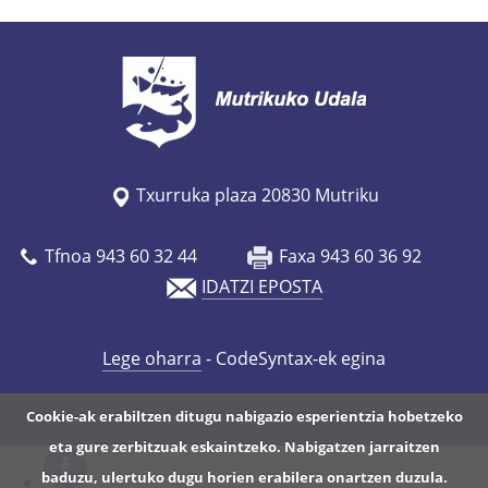
Txurruka plaza 20830 Mutriku
Tfnoa 943 60 32 44
Faxa 943 60 36 92
IDATZI EPOSTA
Lege oharra
- CodeSyntax-ek egina
Cookie-ak erabiltzen ditugu nabigazio esperientzia hobetzeko
eta gure zerbitzuak eskaintzeko. Nabigatzen jarraitzen
baduzu, ulertuko dugu horien erabilera onartzen duzula.