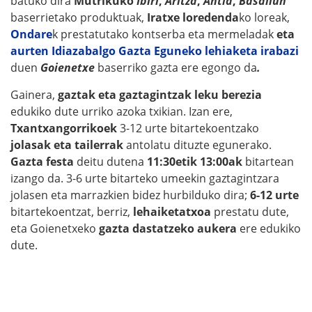
batuko dira
Mutrikuko
Ibiri
,
Aritza
,
Antia
,
Basailun
baserrietako produktuak,
Iratxe loredenda
ko loreak,
Ondare
k prestatutako kontserba eta mermeladak
eta
aurten Idiazabalgo Gazta Eguneko lehiaketa irabazi
duen
Goienetxe
baserriko gazta ere egongo da
.
Gainera,
gaztak eta gaztagintzak leku berezia
edukiko dute urriko azoka txikian. Izan ere,
Txantxangorrikoek
3-12 urte bitartekoentzako
jolasak eta tailerrak
antolatu dituzte egunerako.
Gazta festa
deitu dutena
11:30etik 13:00ak
bitartean
izango da. 3-6 urte bitarteko umeekin gaztagintzara
jolasen eta marrazkien bidez hurbilduko dira;
6-12 urte
bitartekoentzat, berriz,
lehaiketatxoa
prestatu dute,
eta Goienetxeko
gazta dastatzeko aukera
ere edukiko
dute.