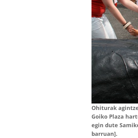
:
Ohiturak agintz
Goiko Plaza hart
egin dute Samiko
barruan].