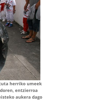
rtuta herriko umeek
doren, entzierroa
jeisteko aukera dago