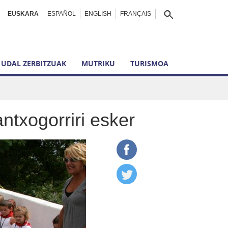
EUSKARA
ESPAÑOL
ENGLISH
FRANÇAIS
UDAL ZERBITZUAK
MUTRIKU
TURISMOA
txogorriri esker