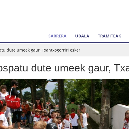
SARRERA
UDALA
TRAMITEAK
tu dute umeek gaur, Txantxogorriri esker
spatu dute umeek gaur, Txan