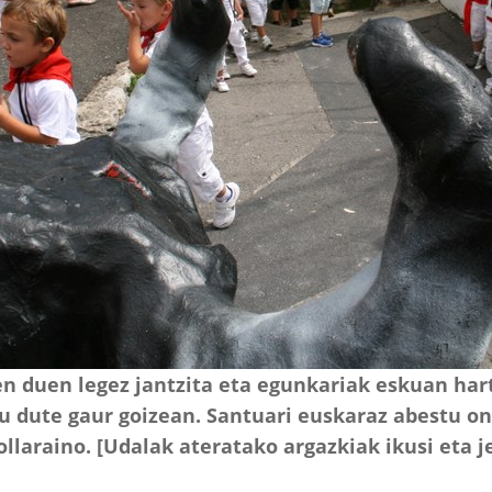
en duen legez jantzita eta egunkariak eskuan ha
u dute gaur goizean. Santuari euskaraz abestu on
llaraino. [Udalak ateratako argazkiak ikusi eta 