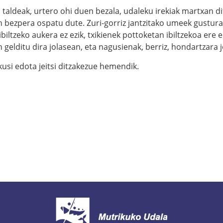
i taldeak, urtero ohi duen bezala, udaleku irekiak martxan di
in bezpera ospatu dute. Zuri-gorriz jantzitako umeek gustur
ibiltzeko aukera ez ezik, txikienek pottoketan ibiltzekoa ere
gelditu dira jolasean, eta nagusienak, berriz, hondartzara 
kusi edota jeitsi ditzakezue hemendik.