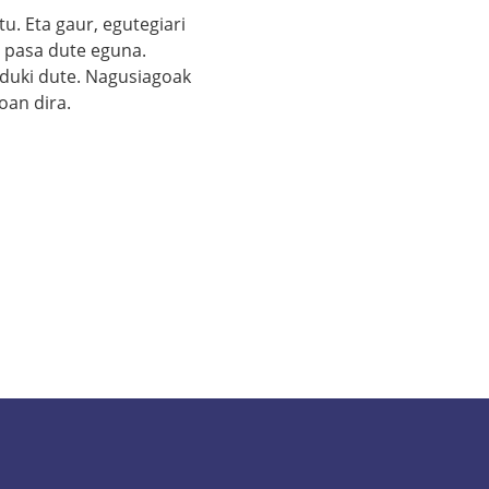
tu. Eta gaur, egutegiari
a pasa dute eguna.
 eduki dute. Nagusiagoak
joan dira.