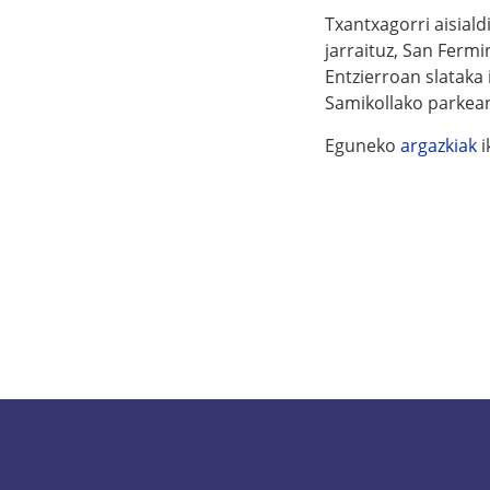
Txantxagorri aisiald
jarraituz, San Ferm
Entzierroan slataka 
Samikollako parkean 
Eguneko
argazkiak
i