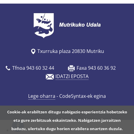
Txurruka plaza 20830 Mutriku
Tfnoa 943 60 32 44
Faxa 943 60 36 92
IDATZI EPOSTA
Lege oharra
- CodeSyntax-ek egina
Cookie-ak erabiltzen ditugu nabigazio esperientzia hobetzeko
eta gure zerbitzuak eskaintzeko. Nabigatzen jarraitzen
baduzu, ulertuko dugu horien erabilera onartzen duzula.