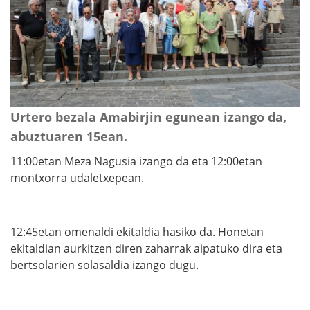
Urtero bezala Amabirjin egunean izango da,
abuztuaren 15ean.
11:00etan Meza Nagusia izango da eta 12:00etan
montxorra udaletxepean.
12:45etan omenaldi ekitaldia hasiko da. Honetan
ekitaldian aurkitzen diren zaharrak aipatuko dira eta
bertsolarien solasaldia izango dugu.