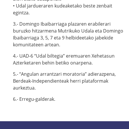
• Udal jardueraren kudeaketako beste zenbait
egintza.
3.- Domingo Ibaibarriaga plazaren erabilerari
buruzko hitzarmena Mutrikuko Udala eta Domingo
Ibaibarriaga 3, 5, 7 eta 9 helbideetako jabekide
komunitateen artean.
4.- UAD-6 “Udal biltegia” eremuaren Xehetasun
Azterketaren behin betiko onarpena.
5.- “Angulan arrantzari moratoria” adierazpena,
Berdeak-Independienteak herri plataformak
aurkeztua.
6.- Erregu-galderak.