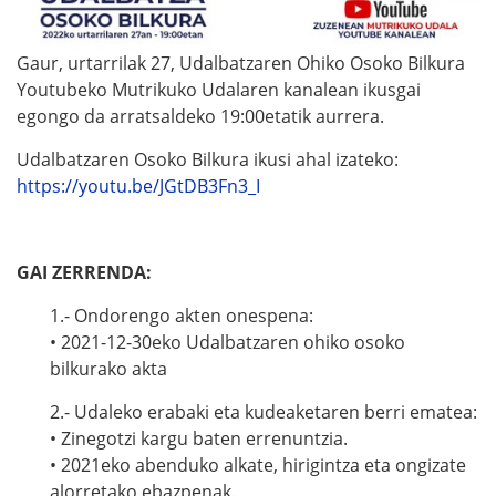
Gaur, urtarrilak 27, Udalbatzaren Ohiko Osoko Bilkura
Youtubeko Mutrikuko Udalaren kanalean ikusgai
egongo da arratsaldeko 19:00etatik aurrera.
Udalbatzaren Osoko Bilkura ikusi ahal izateko:
https://youtu.be/JGtDB3Fn3_I
GAI ZERRENDA:
1.- Ondorengo akten onespena:
• 2021-12-30eko Udalbatzaren ohiko osoko
bilkurako akta
2.- Udaleko erabaki eta kudeaketaren berri ematea:
• Zinegotzi kargu baten errenuntzia.
• 2021eko abenduko alkate, hirigintza eta ongizate
alorretako ebazpenak.