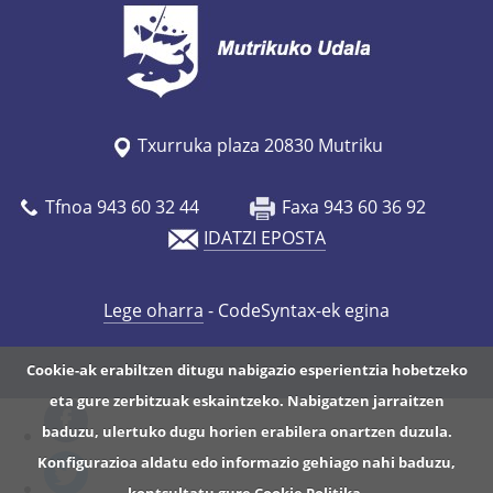
Txurruka plaza 20830 Mutriku
Tfnoa 943 60 32 44
Faxa 943 60 36 92
IDATZI EPOSTA
Lege oharra
- CodeSyntax-ek egina
Cookie-ak erabiltzen ditugu nabigazio esperientzia hobetzeko
eta gure zerbitzuak eskaintzeko. Nabigatzen jarraitzen
baduzu, ulertuko dugu horien erabilera onartzen duzula.
Konfigurazioa aldatu edo informazio gehiago nahi baduzu,
kontsultatu gure
Cookie Politika
.