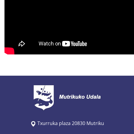
Txurruka plaza 20830 Mutriku