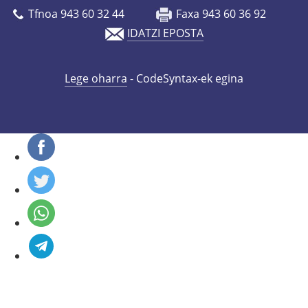
Tfnoa 943 60 32 44
Faxa 943 60 36 92
IDATZI EPOSTA
Lege oharra
- CodeSyntax-ek egina