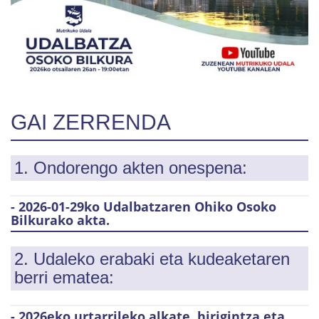
GAI ZERRENDA
1. Ondorengo akten onespena:
- 2026-01-29ko Udalbatzaren Ohiko Osoko
Bilkurako akta.
2. Udaleko erabaki eta kudeaketaren
berri ematea:
- 2026eko urtarrileko alkate, hirigintza eta