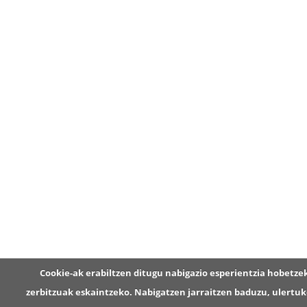
Cookie-ak erabiltzen ditugu nabigazio esperientzia hobetze
zerbitzuak eskaintzeko. Nabigatzen jarraitzen baduzu, ulertu