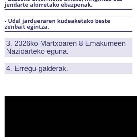
jendarte alorretako ebazpenak.
- Udal jardueraren kudeaketako beste
zenbait egintza.
3. 2026ko Martxoaren 8 Emakumeen
Nazioarteko eguna.
4. Erregu-galderak.