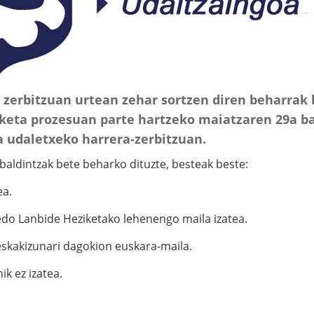
zerbitzuan urtean zehar sortzen diren beharrak 
aketa prozesuan parte hartzeko maiatzaren 29a 
a udaletxeko harrera-zerbitzuan.
aldintzak bete beharko dituzte, besteak beste:
ea.
edo Lanbide Heziketako lehenengo maila izatea.
 eskakizunari dagokion euskara-maila.
ik ez izatea.