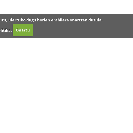
uzu, ulertuko dugu horien erabilera onartzen duzula.
litika
.
Onartu