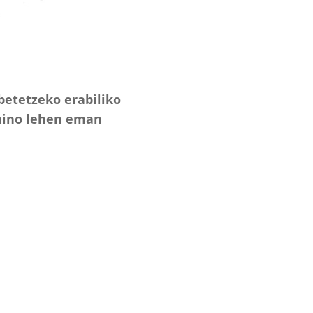
betetzeko erabiliko
baino lehen eman