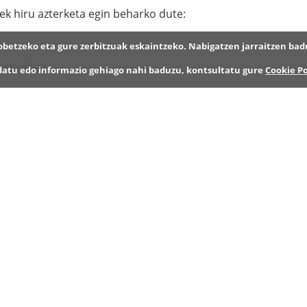
k hiru azterketa egin beharko dute:
hobetzeko eta gure zerbitzuak eskaintzeko. Nabigatzen jarraitzen bad
ertzailea).
datu edo informazio gehiago nahi baduzu, kontsultatu gure
Cookie Po
rtzekoa (maila egiaztatzen dutenak salbu).
 nahi duenak hementxe ditu
oinarriak
.
,
hemen
.