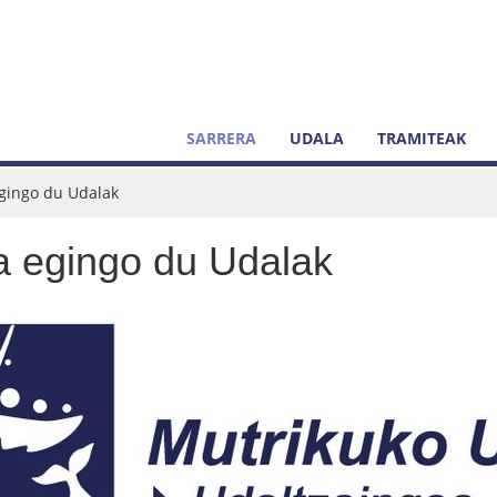
SARRERA
UDALA
TRAMITEAK
egingo du Udalak
sa egingo du Udalak