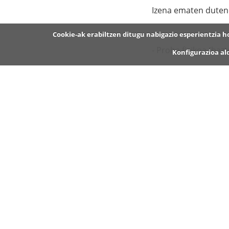
Izena ematen dutene
Cookie-ak erabiltzen ditugu nabigazio esperientzia 
- Proba fisikoa (bazt
Konfigurazioa al
- Euskara-maila neu
- Proba teorikoa.
Informazio zehatza
Izena emateko orria