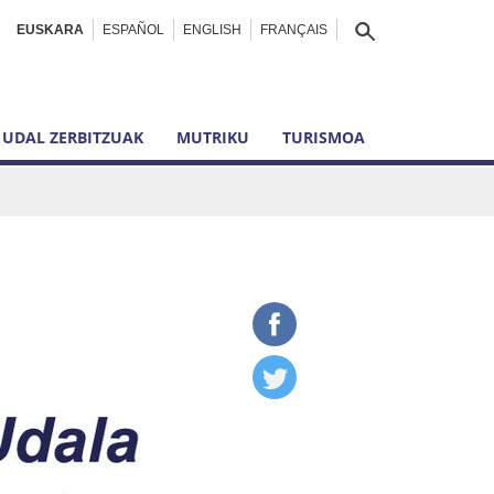
EUSKARA
ESPAÑOL
ENGLISH
FRANÇAIS
UDAL ZERBITZUAK
MUTRIKU
TURISMOA