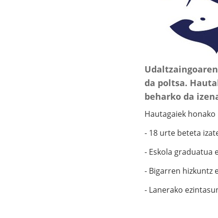
:
Udaltzaingoaren 
da poltsa. Haut
beharko da izen
Hautagaiek honako b
- 18 urte beteta izat
- Eskola graduatua 
- Bigarren hizkuntz
- Lanerako ezintasun