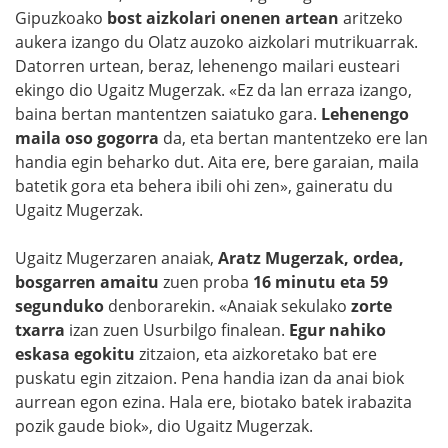
Gipuzkoako
bost aizkolari onenen artean
aritzeko
aukera izango du Olatz auzoko aizkolari mutrikuarrak.
Datorren urtean, beraz, lehenengo mailari eusteari
ekingo dio Ugaitz Mugerzak. «Ez da lan erraza izango,
baina bertan mantentzen saiatuko gara.
Lehenengo
maila oso gogorra
da, eta bertan mantentzeko ere lan
handia egin beharko dut. Aita ere, bere garaian, maila
batetik gora eta behera ibili ohi zen», gaineratu du
Ugaitz Mugerzak.
Ugaitz Mugerzaren anaiak,
Aratz Mugerzak, ordea,
bosgarren amaitu
zuen proba
16 minutu eta 59
segunduko
denborarekin. «Anaiak sekulako
zorte
txarra
izan zuen Usurbilgo finalean.
Egur nahiko
eskasa egokitu
zitzaion, eta aizkoretako bat ere
puskatu egin zitzaion. Pena handia izan da anai biok
aurrean egon ezina. Hala ere, biotako batek irabazita
pozik gaude biok», dio Ugaitz Mugerzak.