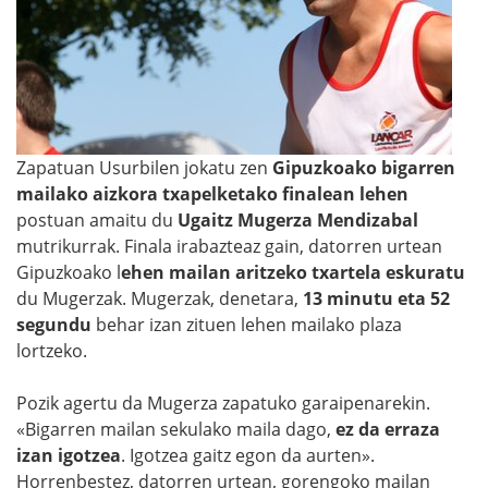
Zapatuan Usurbilen jokatu zen
Gipuzkoako bigarren
mailako aizkora txapelketako finalean
lehen
postuan amaitu du
Ugaitz Mugerza Mendizabal
mutrikurrak. Finala irabazteaz gain, datorren urtean
Gipuzkoako l
ehen mailan aritzeko txartela eskuratu
du Mugerzak. Mugerzak, denetara,
13 minutu eta 52
segundu
behar izan zituen lehen mailako plaza
lortzeko.
Pozik agertu da Mugerza zapatuko garaipenarekin.
«Bigarren mailan sekulako maila dago,
ez da erraza
izan igotzea
. Igotzea gaitz egon da aurten».
Horrenbestez, datorren urtean, gorengoko mailan