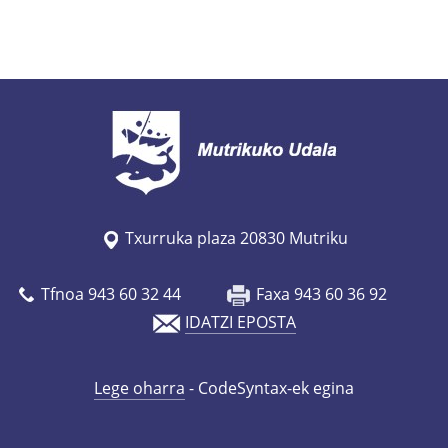
Txurruka plaza 20830 Mutriku
Tfnoa 943 60 32 44
Faxa 943 60 36 92
IDATZI EPOSTA
Lege oharra
- CodeSyntax-ek egina