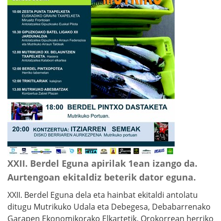
XXII. Berdel Eguna apirilak 1ean izango da.
Aurtengoan ekitaldiz beterik dator eguna.
XXII. Berdel Eguna dela eta hainbat ekitaldi antolatu
ditugu Mutrikuko Udala eta Debegesa, Debabarrenako
Garapen Ekonomikorako Elkartetik. Orokorrean herriko