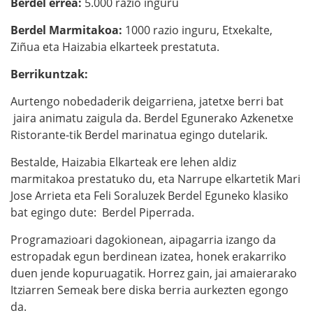
Berdel errea:
5.000 razio inguru
Berdel Marmitakoa:
1000 razio inguru, Etxekalte,
Ziñua eta Haizabia elkarteek prestatuta.
Berrikuntzak:
Aurtengo nobedaderik deigarriena, jatetxe berri bat
jaira animatu zaigula da. Berdel Egunerako Azkenetxe
Ristorante-tik Berdel marinatua egingo dutelarik.
Bestalde, Haizabia Elkarteak ere lehen aldiz
marmitakoa prestatuko du, eta Narrupe elkartetik Mari
Jose Arrieta eta Feli Soraluzek Berdel Eguneko klasiko
bat egingo dute: Berdel Piperrada.
Programazioari dagokionean, aipagarria izango da
estropadak egun berdinean izatea, honek erakarriko
duen jende kopuruagatik. Horrez gain, jai amaierarako
Itziarren Semeak bere diska berria aurkezten egongo
da.