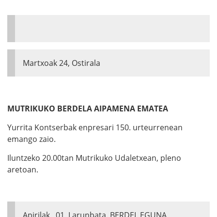
Martxoak 24, Ostirala
MUTRIKUKO BERDELA AIPAMENA EMATEA
Yurrita Kontserbak enpresari 150. urteurrenean
emango zaio.
Iluntzeko 20.00tan Mutrikuko Udaletxean, pleno
aretoan.
Apirilak 01, Larunbata. BERDEL EGUNA