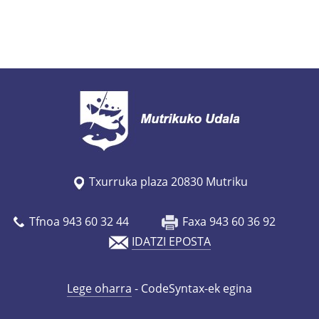
Txurruka plaza 20830 Mutriku
Tfnoa 943 60 32 44
Faxa 943 60 36 92
IDATZI EPOSTA
Lege oharra
- CodeSyntax-ek egina