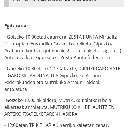
Egitaraua:
- Goizeko 10:00etatik aurrera ZESTA PUNTA Miruaitz
Frontopian. Euskadiko Gravni txapelketa: Gipuzkoa
Arabaren kontra. (jubenilak, 22 azpikoak eta nagusiak).
Antolatzailea: Gipuzkoako Zesta Punta federazioa.
- Goizeko 10:30etatik 12:30ak arte, GIPUZKOAKO BATEL
LIGAKO XII. JARDUNALDIA Gipuzkoako Arraun
Federakundea eta Mutrikuko Arraun Taldeak
antolatuta
-Goizeko 12.00 ak aldera, Mutrikuko Kalatxori bela
elkarteak antolatuta, MUTRIKUKO XII. BELAUNTZIEN
ARTEKO TXAPELKETAREN HASIERA.
- 12:00etan TRIKITILARIAK herriko kaleetan zehar.