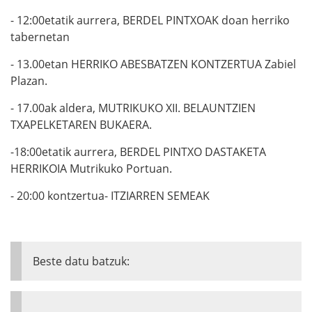
- 12:00etatik aurrera, BERDEL PINTXOAK doan herriko
tabernetan
- 13.00etan HERRIKO ABESBATZEN KONTZERTUA Zabiel
Plazan.
- 17.00ak aldera, MUTRIKUKO XII. BELAUNTZIEN
TXAPELKETAREN BUKAERA.
-18:00etatik aurrera, BERDEL PINTXO DASTAKETA
HERRIKOIA Mutrikuko Portuan.
- 20:00 kontzertua- ITZIARREN SEMEAK
Beste datu batzuk: