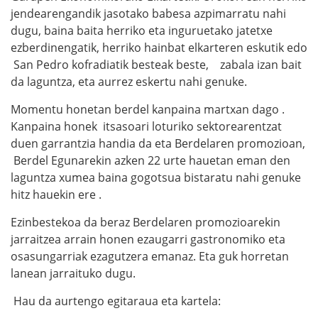
jendearengandik jasotako babesa azpimarratu nahi
dugu, baina baita herriko eta inguruetako jatetxe
ezberdinengatik, herriko hainbat elkarteren eskutik edo
San Pedro kofradiatik besteak beste, zabala izan bait
da laguntza, eta aurrez eskertu nahi genuke.
Momentu honetan berdel kanpaina martxan dago .
Kanpaina honek itsasoari loturiko sektorearentzat
duen garrantzia handia da eta Berdelaren promozioan,
Berdel Egunarekin azken 22 urte hauetan eman den
laguntza xumea baina gogotsua bistaratu nahi genuke
hitz hauekin ere .
Ezinbestekoa da beraz Berdelaren promozioarekin
jarraitzea arrain honen ezaugarri gastronomiko eta
osasungarriak ezagutzera emanaz. Eta guk horretan
lanean jarraituko dugu.
Hau da aurtengo egitaraua eta kartela: