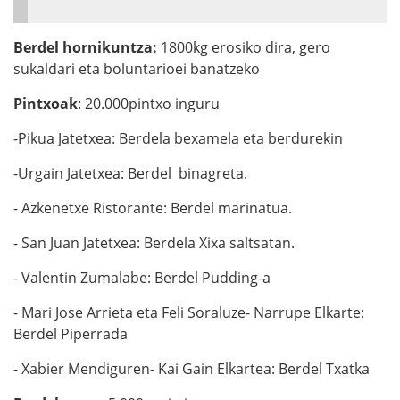
Berdel hornikuntza:
1800kg erosiko dira, gero
sukaldari eta boluntarioei banatzeko
Pintxoak
: 20.000pintxo inguru
-Pikua Jatetxea: Berdela bexamela eta berdurekin
-Urgain Jatetxea: Berdel binagreta.
- Azkenetxe Ristorante: Berdel marinatua.
- San Juan Jatetxea: Berdela Xixa saltsatan.
- Valentin Zumalabe: Berdel Pudding-a
- Mari Jose Arrieta eta Feli Soraluze- Narrupe Elkarte:
Berdel Piperrada
- Xabier Mendiguren- Kai Gain Elkartea: Berdel Txatka