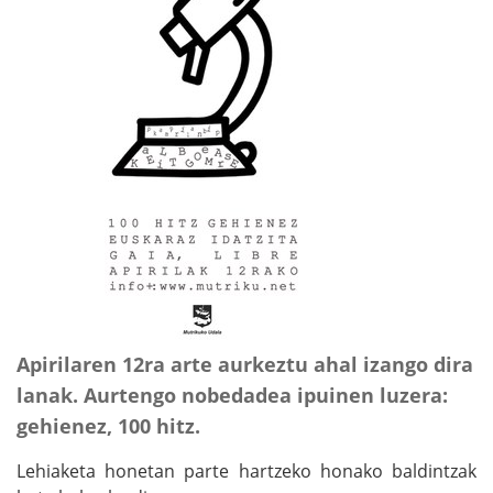
Apirilaren 12ra arte aurkeztu ahal izango dira
lanak. Aurtengo nobedadea ipuinen luzera:
gehienez, 100 hitz.
Lehiaketa honetan parte hartzeko honako baldintzak