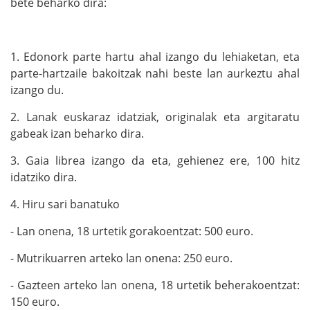
bete beharko dira:
1. Edonork parte hartu ahal izango du lehiaketan, eta
parte-hartzaile bakoitzak nahi beste lan aurkeztu ahal
izango du.
2. Lanak euskaraz idatziak, originalak eta argitaratu
gabeak izan beharko dira.
3. Gaia librea izango da eta, gehienez ere, 100 hitz
idatziko dira.
4. Hiru sari banatuko
- Lan onena, 18 urtetik gorakoentzat: 500 euro.
- Mutrikuarren arteko lan onena: 250 euro.
- Gazteen arteko lan onena, 18 urtetik beherakoentzat:
150 euro.