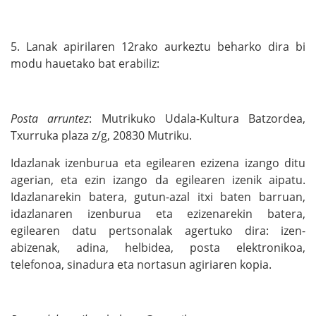
5. Lanak apirilaren 12rako aurkeztu beharko dira bi
modu hauetako bat erabiliz:
Posta arruntez
: Mutrikuko Udala-Kultura Batzordea,
Txurruka plaza z/g, 20830 Mutriku.
Idazlanak izenburua eta egilearen ezizena izango ditu
agerian, eta ezin izango da egilearen izenik aipatu.
Idazlanarekin batera, gutun-azal itxi baten barruan,
idazlanaren izenburua eta ezizenarekin batera,
egilearen datu pertsonalak agertuko dira: izen-
abizenak, adina, helbidea, posta elektronikoa,
telefonoa, sinadura eta nortasun agiriaren kopia.