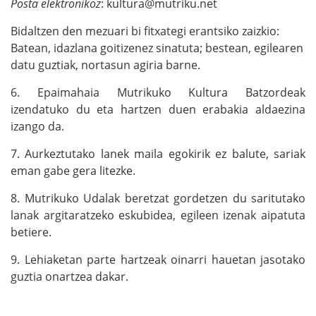
Posta elektronikoz
: kultura@mutriku.net
Bidaltzen den mezuari bi fitxategi erantsiko zaizkio:
Batean, idazlana goitizenez sinatuta; bestean, egilearen
datu guztiak, nortasun agiria barne.
6. Epaimahaia Mutrikuko Kultura Batzordeak
izendatuko du eta hartzen duen erabakia aldaezina
izango da.
7. Aurkeztutako lanek maila egokirik ez balute, sariak
eman gabe gera litezke.
8. Mutrikuko Udalak beretzat gordetzen du saritutako
lanak argitaratzeko eskubidea, egileen izenak aipatuta
betiere.
9. Lehiaketan parte hartzeak oinarri hauetan jasotako
guztia onartzea dakar.