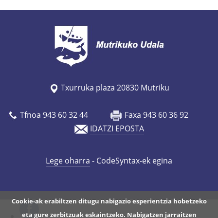
Txurruka plaza 20830 Mutriku
Tfnoa 943 60 32 44
Faxa 943 60 36 92
IDATZI EPOSTA
Lege oharra
- CodeSyntax-ek egina
Cookie-ak erabiltzen ditugu nabigazio esperientzia hobetzeko
eta gure zerbitzuak eskaintzeko. Nabigatzen jarraitzen