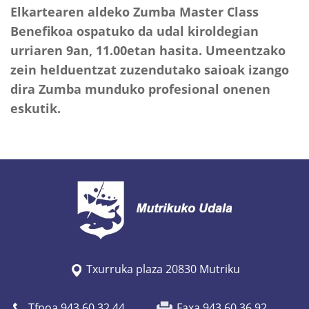
Elkartearen aldeko Zumba Master Class
Benefikoa ospatuko da udal kiroldegian
urriaren 9an, 11.00etan hasita. Umeentzako
zein helduentzat zuzendutako saioak izango
dira Zumba munduko profesional onenen
eskutik.
Txurruka plaza 20830 Mutriku
Tfnoa 943 60 32 44
Faxa 943 60 36 92