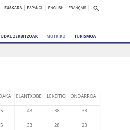
EUSKARA
ESPAÑOL
ENGLISH
FRANÇAIS
UDAL ZERBITZUAK
MUTRIKU
TURISMOA
DAKA
ELANTXOBE
LEKEITIO
ONDARROA
45
43
38
33
35
33
28
23