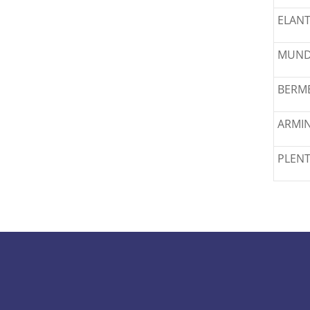
ELAN
MUND
BERM
ARMI
PLENT