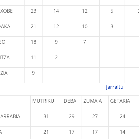
TXOBE
23
14
12
5
AKA
21
12
10
3
EO
18
9
7
NTZA
11
2
ZIA
9
jarraitu
MUTRIKU
DEBA
ZUMAIA
GETARIA
ARRABIA
31
29
27
24
A
21
17
17
14