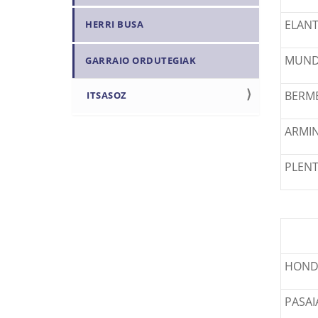
ELAN
HERRI BUSA
MUND
GARRAIO ORDUTEGIAK
BERM
ITSASOZ
ARMI
PLENT
HOND
PASAI