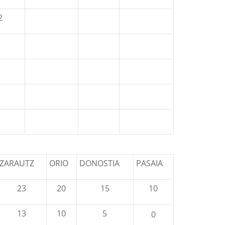
2
ZARAUTZ
ORIO
DONOSTIA
PASAIA
23
20
15
10
13
10
5
0