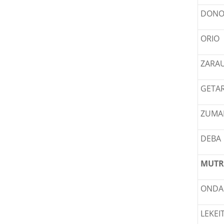
DONO
ORIO
ZARA
GETAR
ZUMA
DEBA
MUTR
ONDA
LEKEI