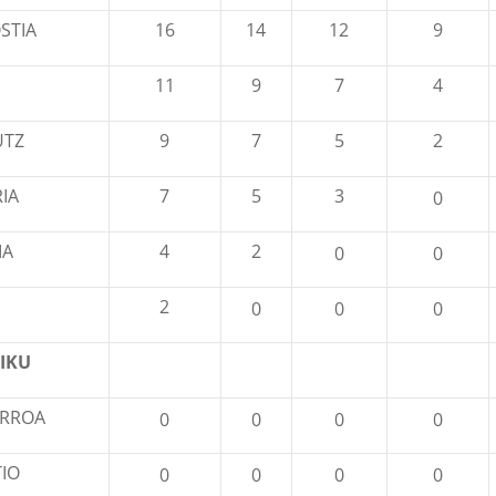
STIA
16
14
12
9
11
9
7
4
UTZ
9
7
5
2
IA
7
5
3
0
IA
4
2
0
0
2
0
0
0
IKU
RROA
0
0
0
0
TIO
0
0
0
0