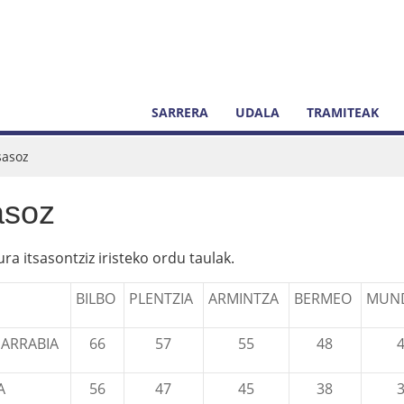
SARRERA
UDALA
TRAMITEAK
sasoz
asoz
ra itsasontziz iristeko ordu taulak.
BILBO
PLENTZIA
ARMINTZA
BERMEO
MUN
ARRABIA
66
57
55
48
A
56
47
45
38