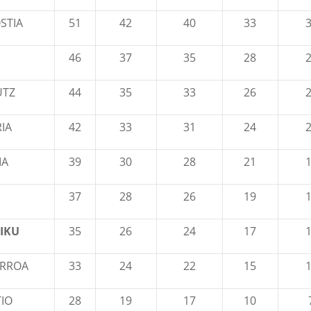
STIA
51
42
40
33
46
37
35
28
UTZ
44
35
33
26
IA
42
33
31
24
IA
39
30
28
21
37
28
26
19
IKU
35
26
24
17
RROA
33
24
22
15
TIO
28
19
17
10