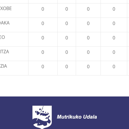
TXOBE
0
0
0
0
AKA
0
0
0
0
EO
0
0
0
0
NTZA
0
0
0
0
ZIA
0
0
0
0