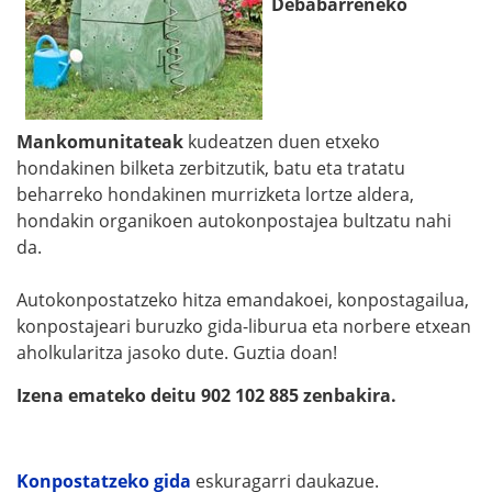
Debabarreneko
Mankomunitateak
kudeatzen duen etxeko
hondakinen bilketa zerbitzutik, batu eta tratatu
beharreko hondakinen murrizketa lortze aldera,
hondakin organikoen autokonpostajea bultzatu nahi
da.
Autokonpostatzeko hitza emandakoei, konpostagailua,
konpostajeari buruzko gida-liburua eta norbere etxean
aholkularitza jasoko dute. Guztia doan!
Izena emateko deitu 902 102 885 zenbakira.
Konpostatzeko gida
eskuragarri daukazue.