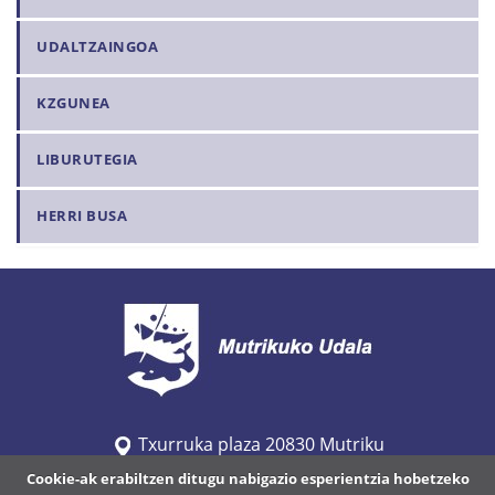
UDALTZAINGOA
KZGUNEA
LIBURUTEGIA
HERRI BUSA
Txurruka plaza 20830 Mutriku
Cookie-ak erabiltzen ditugu nabigazio esperientzia hobetzeko