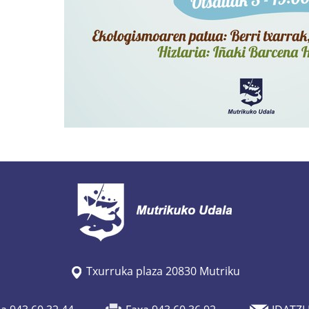
Txurruka plaza 20830 Mutriku