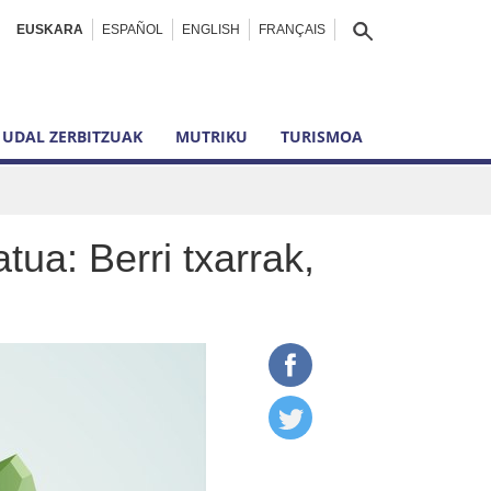
EUSKARA
ESPAÑOL
ENGLISH
FRANÇAIS
UDAL ZERBITZUAK
MUTRIKU
TURISMOA
ua: Berri txarrak,