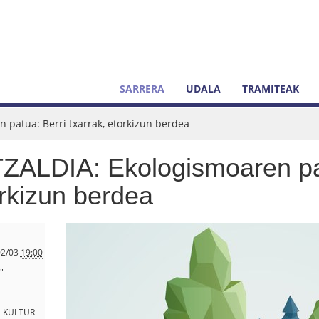
SARRERA
UDALA
TRAMITEAK
 patua: Berri txarrak, etorkizun berdea
ZALDIA: Ekologismoaren pat
rkizun berdea
2/03
19:00
"
L KULTUR