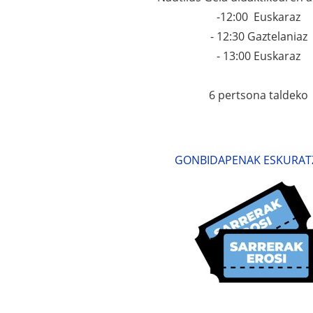
-12:00 Euskaraz
- 12:30 Gaztelaniaz
- 13:00 Euskaraz
6 pertsona taldeko
GONBIDAPENAK ESKURAT