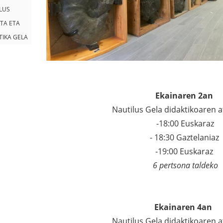
LUS
ETA ETA
TIKA GELA
Ekainaren 2an
Nautilus Gela didaktikoaren a
-18:00 Euskaraz
- 18:30 Gaztelaniaz
-19:00 Euskaraz
6 pertsona taldeko
Ekainaren 4an
Nautilus Gela didaktikoaren a