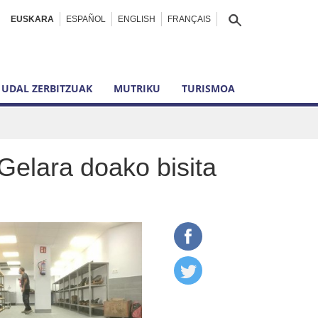
EUSKARA
ESPAÑOL
ENGLISH
FRANÇAIS
UDAL ZERBITZUAK
MUTRIKU
TURISMOA
 Gelara doako bisita