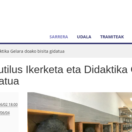
SARRERA
UDALA
TRAMITEAK
ktika Gelara doako bisita gidatua
tilus Ikerketa eta Didaktika
atua
6/02 18:00
/06/04