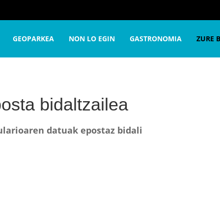
ntolatu
Turismo Bulegoa
Kontaktu formularioa
E-post
GEOPARKEA
NON LO EGIN
GASTRONOMIA
ZURE 
osta bidaltzailea
larioaren datuak epostaz bidali