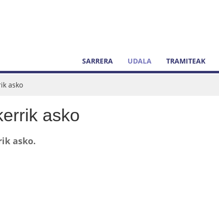
SARRERA
UDALA
TRAMITEAK
rik asko
errik asko
rik asko.