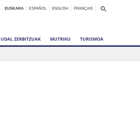
EUSKARA
ESPAÑOL
ENGLISH
FRANÇAIS
UDAL ZERBITZUAK
MUTRIKU
TURISMOA