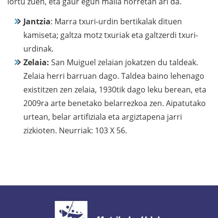
lortu zuen, eta gaur egun maila horretan ari da.
Jantzia
: Marra txuri-urdin bertikalak dituen
kamiseta; galtza motz txuriak eta galtzerdi txuri-
urdinak.
Zelaia:
San Muiguel zelaian jokatzen du taldeak.
Zelaia herri barruan dago. Taldea baino lehenago
existitzen zen zelaia, 1930tik dago leku berean, eta
2009ra arte benetako belarrezkoa zen. Aipatutako
urtean, belar artifiziala eta argiztapena jarri
zizkioten. Neurriak: 103 X 56.