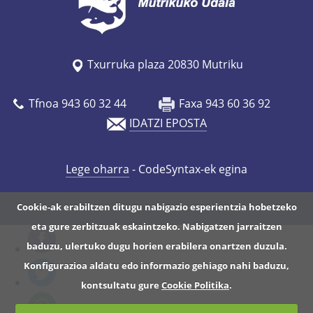
Txurruka plaza 20830 Mutriku
Tfnoa 943 60 32 44
Faxa 943 60 36 92
IDATZI EPOSTA
Lege oharra
- CodeSyntax-ek egina
Cookie-ak erabiltzen ditugu nabigazio esperientzia hobetzeko
eta gure zerbitzuak eskaintzeko. Nabigatzen jarraitzen
baduzu, ulertuko dugu horien erabilera onartzen duzula.
Konfigurazioa aldatu edo informazio gehiago nahi baduzu,
kontsultatu gure
Cookie Politika
.