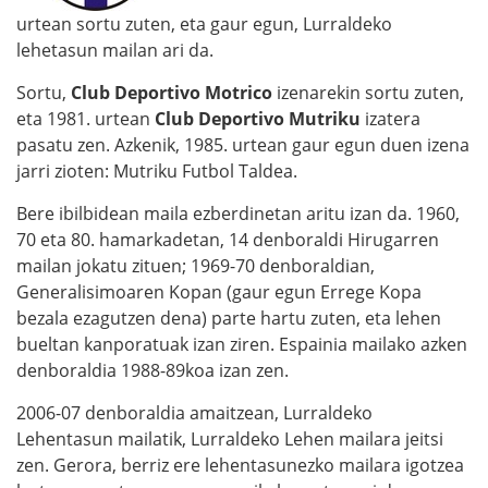
urtean sortu zuten, eta gaur egun, Lurraldeko
lehetasun mailan ari da.
Sortu,
Club Deportivo Motrico
izenarekin sortu zuten,
eta 1981. urtean
Club Deportivo Mutriku
izatera
pasatu zen. Azkenik, 1985. urtean gaur egun duen izena
jarri zioten: Mutriku Futbol Taldea.
Bere ibilbidean maila ezberdinetan aritu izan da. 1960,
70 eta 80. hamarkadetan, 14 denboraldi Hirugarren
mailan jokatu zituen; 1969-70 denboraldian,
Generalisimoaren Kopan (gaur egun Errege Kopa
bezala ezagutzen dena) parte hartu zuten, eta lehen
bueltan kanporatuak izan ziren. Espainia mailako azken
denboraldia 1988-89koa izan zen.
2006-07 denboraldia amaitzean, Lurraldeko
Lehentasun mailatik, Lurraldeko Lehen mailara jeitsi
zen. Gerora, berriz ere lehentasunezko mailara igotzea