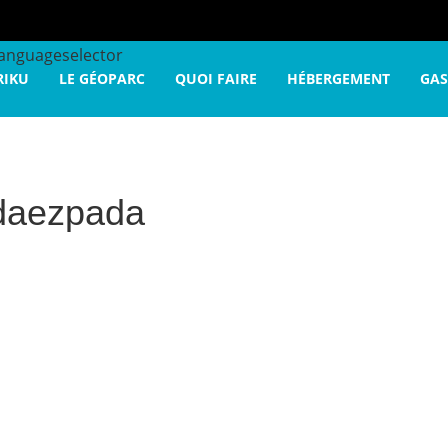
re voyage
badaezpada
languageselector
RIKU
LE GÉOPARC
QUOI FAIRE
HÉBERGEMENT
GA
daezpada