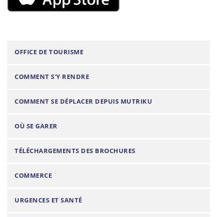
N
OFFICE DE TOURISME
a
COMMENT S'Y RENDRE
v
i
COMMENT SE DÉPLACER DEPUIS MUTRIKU
g
a
OÙ SE GARER
t
i
TÉLÉCHARGEMENTS DES BROCHURES
o
n
COMMERCE
URGENCES ET SANTÉ