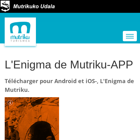
N
a
Togg
v
i
g
L'Enigma de Mutriku-APP
a
t
Télécharger pour Android et iOS-, L'Enigma de
i
Mutriku.
o
n