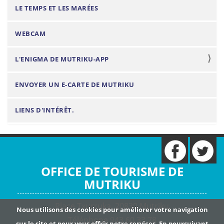
LE TEMPS ET LES MARÉES
WEBCAM
L'ENIGMA DE MUTRIKU-APP
ENVOYER UN E-CARTE DE MUTRIKU
LIENS D'INTÉRÊT.
OFFICE DE TOURISME DE
MUTRIKU
Place Txurruka 20830 Mutriku
Nous utilisons des cookies pour améliorer votre navigation
Téléphone 943 60 33 78
sur le site et pour vous offrir notre services. En poursuivant