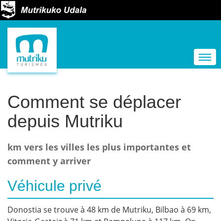
N
a
Togg
v
i
g
Comment se déplacer
a
depuis Mutriku
t
i
km vers les villes les plus importantes et
o
comment y arriver
n
Véhicule privé
Donostia se trouve à 48 km de Mutriku, Bilbao à 69 km,