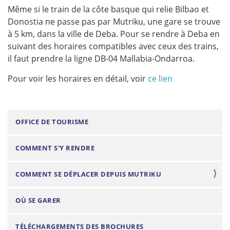
Même si le train de la côte basque qui relie Bilbao et
Donostia ne passe pas par Mutriku, une gare se trouve
à 5 km, dans la ville de Deba. Pour se rendre à Deba en
suivant des horaires compatibles avec ceux des trains,
il faut prendre la ligne DB-04 Mallabia-Ondarroa.
Pour voir les horaires en détail, voir
ce lien
N
OFFICE DE TOURISME
a
COMMENT S'Y RENDRE
v
i
COMMENT SE DÉPLACER DEPUIS MUTRIKU
g
a
OÙ SE GARER
t
i
TÉLÉCHARGEMENTS DES BROCHURES