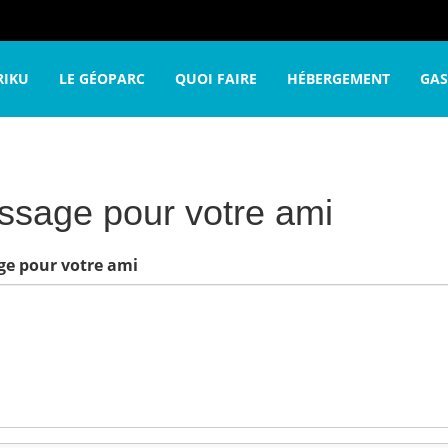
re voyage
envoyer un e-carte de Mutriku
Message pour vo
RIKU
LE GÉOPARC
QUOI FAIRE
HÉBERGEMENT
GA
sage pour votre ami
e pour votre ami