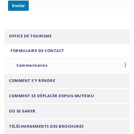
N
OFFICE DE TOURISME
a
FORMULAIRE DE CONTACT
v
i
Commentaires
g
a
COMMENT S'Y RENDRE
t
i
COMMENT SE DÉPLACER DEPUIS MUTRIKU
o
n
OÙ SE GARER
TÉLÉCHARGEMENTS DES BROCHURES