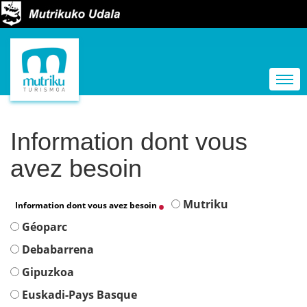
N
a
Togg
v
i
g
Information dont vous
a
avez besoin
t
i
Mutriku
Information dont vous avez besoin
o
Géoparc
n
Debabarrena
Gipuzkoa
Euskadi-Pays Basque