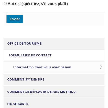
Autres (spécifiez, s'il vous plaît)
N
OFFICE DE TOURISME
a
FORMULAIRE DE CONTACT
v
i
Information dont vous avez besoin
g
a
COMMENT S'Y RENDRE
t
i
COMMENT SE DÉPLACER DEPUIS MUTRIKU
o
n
OÙ SE GARER