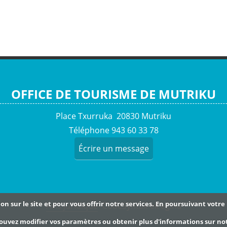
OFFICE DE TOURISME DE MUTRIKU
Place Txurruka 20830 Mutriku
Téléphone 943 60 33 78
Écrire un message
n sur le site et pour vous offrir notre services. En poursuivant votr
Avis juridique
- CodeSyntax-ek egina
 pouvez modifier vos paramètres ou obtenir plus d'informations sur n