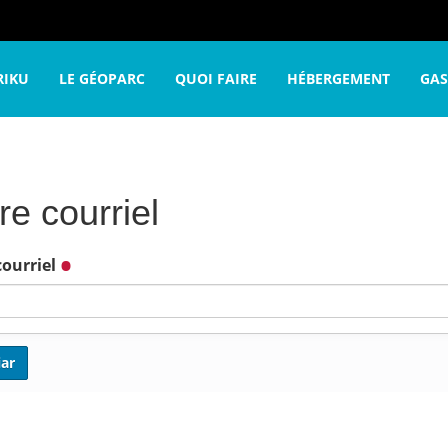
re voyage
Office de Tourisme
Formulaire de contact
V
RIKU
LE GÉOPARC
QUOI FAIRE
HÉBERGEMENT
GA
re courriel
courriel