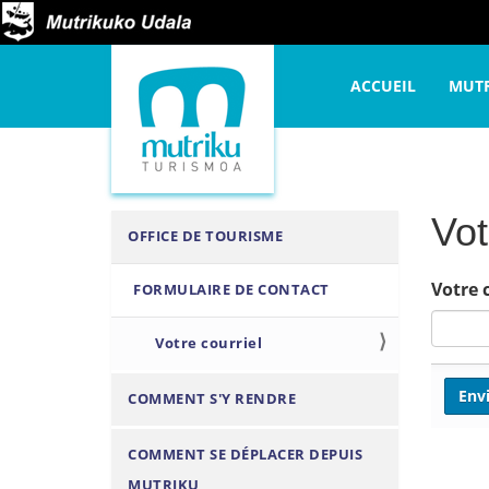
V
Accueil
Organisez vot
o
N
u
ACCUEIL
MUT
a
s
v
ê
i
t
g
e
a
Vot
N
OFFICE DE TOURISME
s
t
a
i
i
Votre 
FORMULAIRE DE CONTACT
v
c
o
i
i
n
Votre courriel
g
a
:
COMMENT S'Y RENDRE
t
i
COMMENT SE DÉPLACER DEPUIS
o
MUTRIKU