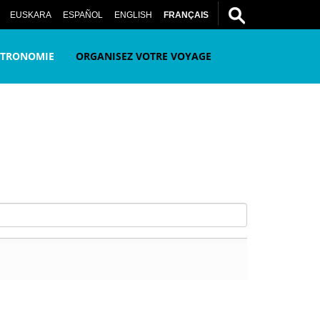
otre courriel
EUSKARA
ESPAÑOL
ENGLISH
FRANÇAIS
STRONOMIE
ORGANISEZ VOTRE VOYAGE