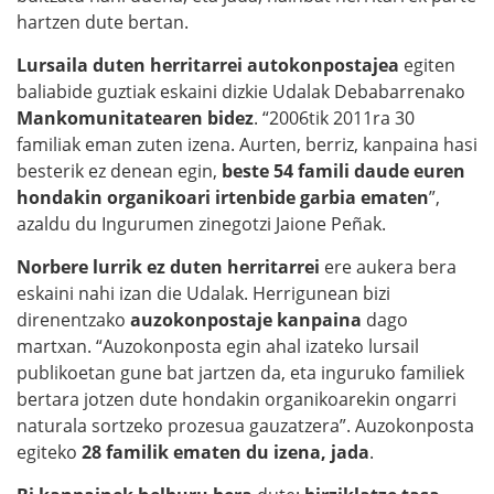
hartzen dute bertan.
Lursaila duten herritarrei autokonpostajea
egiten
baliabide guztiak eskaini dizkie Udalak Debabarrenako
Mankomunitatearen bidez
. “2006tik 2011ra 30
familiak eman zuten izena. Aurten, berriz, kanpaina hasi
besterik ez denean egin,
beste 54 famili daude euren
hondakin organikoari irtenbide garbia ematen
”,
azaldu du Ingurumen zinegotzi Jaione Peñak.
Norbere lurrik ez duten herritarrei
ere aukera bera
eskaini nahi izan die Udalak. Herrigunean bizi
direnentzako
auzokonpostaje kanpaina
dago
martxan. “Auzokonposta egin ahal izateko lursail
publikoetan gune bat jartzen da, eta inguruko familiek
bertara jotzen dute hondakin organikoarekin ongarri
naturala sortzeko prozesua gauzatzera”. Auzokonposta
egiteko
28 familik ematen du izena, jada
.