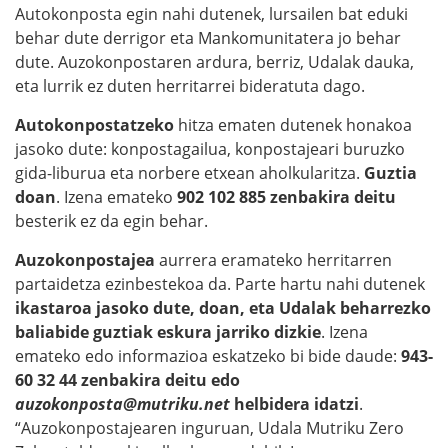
Autokonposta egin nahi dutenek, lursailen bat eduki
behar dute derrigor eta Mankomunitatera jo behar
dute. Auzokonpostaren ardura, berriz, Udalak dauka,
eta lurrik ez duten herritarrei bideratuta dago.
Autokonpostatzeko
hitza ematen dutenek honakoa
jasoko dute: konpostagailua, konpostajeari buruzko
gida-liburua eta norbere etxean aholkularitza.
Guztia
doan
. Izena emateko
902 102 885 zenbakira deitu
besterik ez da egin behar.
Auzokonpostajea
aurrera eramateko herritarren
partaidetza ezinbestekoa da. Parte hartu nahi dutenek
ikastaroa jasoko dute, doan, eta Udalak beharrezko
baliabide guztiak eskura jarriko dizkie
. Izena
emateko edo informazioa eskatzeko bi bide daude:
943-
60 32 44 zenbakira deitu edo
auzokonposta@mutriku.net
helbidera idatzi
.
“Auzokonpostajearen inguruan, Udala Mutriku Zero