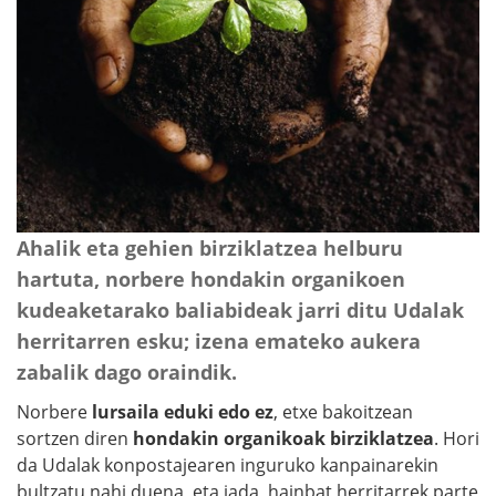
Ahalik eta gehien birziklatzea helburu
hartuta, norbere hondakin organikoen
kudeaketarako baliabideak jarri ditu Udalak
herritarren esku; izena emateko aukera
zabalik dago oraindik.
Norbere
lursaila eduki edo ez
, etxe bakoitzean
sortzen diren
hondakin organikoak birziklatzea
. Hori
da Udalak konpostajearen inguruko kanpainarekin
bultzatu nahi duena, eta jada, hainbat herritarrek parte