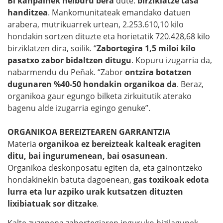
Bi kanpainek helburu bera
dute:
birziklatze tasa
handitzea
. Mankomunitateak emandako datuen
arabera, mutrikuarrek urtean, 2.253.610,10 kilo
hondakin sortzen dituzte eta horietatik 720.428,68 kilo
birziklatzen dira, soilik. “
Zabortegira 1,5 miloi kilo
pasatxo zabor bidaltzen ditugu
. Kopuru izugarria da,
nabarmendu du Peñak. “Zabor
ontzira botatzen
dugunaren %40-50 hondakin organikoa da
. Beraz,
organikoa gaur egungo bilketa zirkuitutik aterako
bagenu alde izugarria egingo genuke”.
ORGANIKOA BEREIZTEAREN GARRANTZIA
Materia
organikoa ez bereizteak kalteak eragiten
ditu, bai ingurumenean, bai osasunean
.
Organikoa deskonposatu egiten da, eta gainontzeko
hondakinekin batuta dagoenean,
gas toxikoak edota
lurra eta lur azpiko urak kutsatzen dituzten
lixibiatuak sor ditzake
.