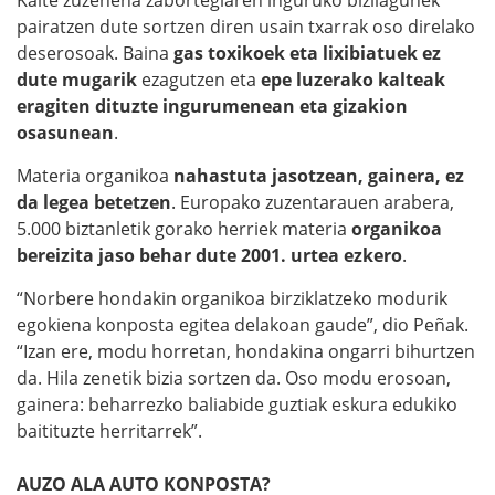
Kalte zuzenena zabortegiaren inguruko bizilagunek
pairatzen dute sortzen diren usain txarrak oso direlako
deserosoak. Baina
gas toxikoek eta lixibiatuek ez
dute mugarik
ezagutzen eta
epe luzerako kalteak
eragiten dituzte ingurumenean eta gizakion
osasunean
.
Materia organikoa
nahastuta jasotzean, gainera, ez
da legea betetzen
. Europako zuzentarauen arabera,
5.000 biztanletik gorako herriek materia
organikoa
bereizita jaso behar dute 2001. urtea ezkero
.
“Norbere hondakin organikoa birziklatzeko modurik
egokiena konposta egitea delakoan gaude”, dio Peñak.
“Izan ere, modu horretan, hondakina ongarri bihurtzen
da. Hila zenetik bizia sortzen da. Oso modu erosoan,
gainera: beharrezko baliabide guztiak eskura edukiko
baitituzte herritarrek”.
AUZO ALA AUTO KONPOSTA?