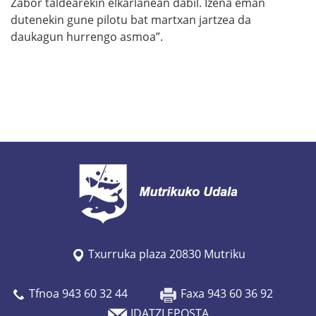
Zabor taldearekin elkarlanean dabil. Izena eman
dutenekin gune pilotu bat martxan jartzea da
daukagun hurrengo asmoa”.
Txurruka plaza 20830 Mutriku
Tfnoa 943 60 32 44
Faxa 943 60 36 92
IDATZI EPOSTA