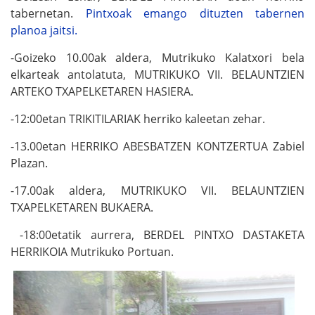
tabernetan.
Pintxoak emango dituzten tabernen
planoa jaitsi.
-Goizeko 10.00ak aldera, Mutrikuko Kalatxori bela
elkarteak antolatuta, MUTRIKUKO VII. BELAUNTZIEN
ARTEKO TXAPELKETAREN HASIERA.
-12:00etan TRIKITILARIAK herriko kaleetan zehar.
-13.00etan HERRIKO ABESBATZEN KONTZERTUA Zabiel
Plazan.
-17.00ak aldera, MUTRIKUKO VII. BELAUNTZIEN
TXAPELKETAREN BUKAERA.
-18:00etatik aurrera, BERDEL PINTXO DASTAKETA
HERRIKOIA Mutrikuko Portuan.