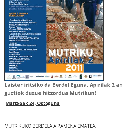
Laister iritsiko da Berdel Eguna, Apirilak 2 an
guztiok duzue hitzordua Mutrikun!
Martxoak 24, Osteguna
MUTRIKUKO BERDELA AIPAMENA EMATEA.