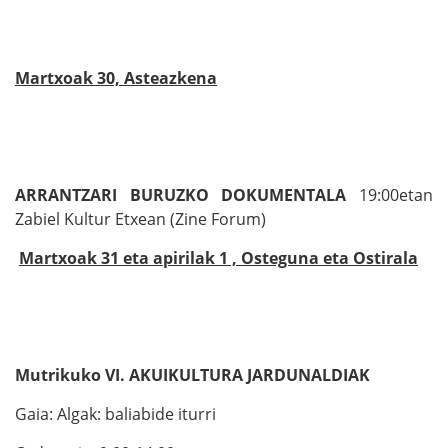
Martxoak 30, Asteazkena
ARRANTZARI BURUZKO DOKUMENTALA
19:00etan
Zabiel Kultur Etxean (Zine Forum)
Martxoak 31 eta apirilak 1 , Osteguna eta Ostirala
Mutrikuko
VI. AKUIKULTURA JARDUNALDIAK
Gaia: Algak: baliabide iturri