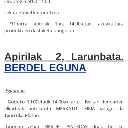
Ordutegia: 9:00-14:00
Lekua: Zabiel kultur etxea.
*Oharra: apirilak 1an, 14:00-etan, akuakultura
produktuen dastaketa izango da
Apirilak 2, Larunbata.
BERDEL EGUNA
Egitaraua:
-Goizeko 10:00etatik 14:00ak arte, Bertan dendarien
elkarteak antolatuta MERKATU TXIKIA izango da
Txurruka Plazan.
-Goizean zehar, BERDEL PINTXOAK doan herriko