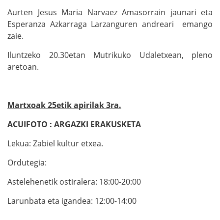
Aurten Jesus Maria Narvaez Amasorrain jaunari eta
Esperanza Azkarraga Larzanguren andreari emango
zaie.
Iluntzeko 20.30etan Mutrikuko Udaletxean, pleno
aretoan.
Martxoak 25etik apirilak 3ra.
ACUIFOTO : ARGAZKI ERAKUSKETA
Lekua: Zabiel kultur etxea.
Ordutegia:
Astelehenetik ostiralera: 18:00-20:00
Larunbata eta igandea: 12:00-14:00