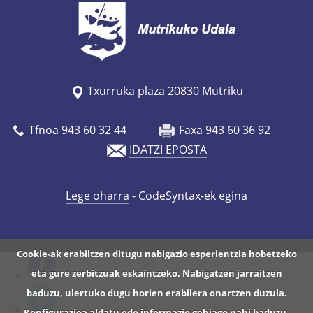
Txurruka plaza 20830 Mutriku
Tfnoa 943 60 32 44
Faxa 943 60 36 92
IDATZI EPOSTA
Lege oharra
- CodeSyntax-ek egina
Cookie-ak erabiltzen ditugu nabigazio esperientzia hobetzeko
eta gure zerbitzuak eskaintzeko. Nabigatzen jarraitzen
baduzu, ulertuko dugu horien erabilera onartzen duzula.
Konfigurazioa aldatu edo informazio gehiago nahi baduzu,