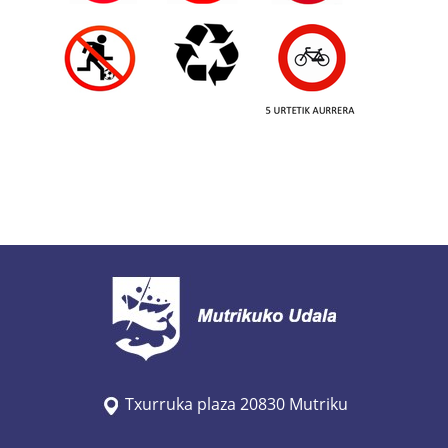
Txurruka plaza 20830 Mutriku