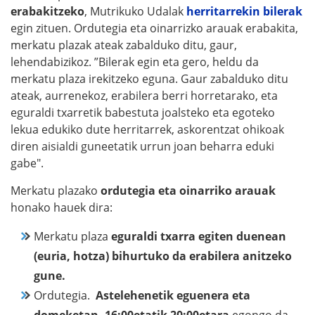
erabakitzeko
, Mutrikuko Udalak
herritarrekin bilerak
egin zituen. Ordutegia eta oinarrizko arauak erabakita,
merkatu plazak ateak zabalduko ditu, gaur,
lehendabizikoz. ”Bilerak egin eta gero, heldu da
merkatu plaza irekitzeko eguna. Gaur zabalduko ditu
ateak, aurrenekoz, erabilera berri horretarako, eta
eguraldi txarretik babestuta joalsteko eta egoteko
lekua edukiko dute herritarrek, askorentzat ohikoak
diren aisialdi guneetatik urrun joan beharra eduki
gabe".
Merkatu plazako
ordutegia eta oinarriko arauak
honako hauek dira:
Merkatu plaza
eguraldi txarra egiten duenean
(euria, hotza) bihurtuko da erabilera anitzeko
gune.
Ordutegia.
Astelehenetik eguenera eta