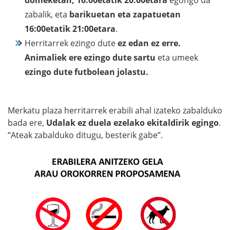
domeketan, 16:00etatik 20:00etara
egongo da
zabalik, eta
barikuetan eta zapatuetan
16:00etatik 21:00etara
.
Herritarrek ezingo dute
ez edan ez erre.
Animaliek ere ezingo dute sartu
eta umeek
ezingo dute futbolean jolastu.
Merkatu plaza herritarrek erabili ahal izateko zabalduko
bada ere,
Udalak ez duela ezelako ekitaldirik egingo
.
“Ateak zabalduko ditugu, besterik gabe”.