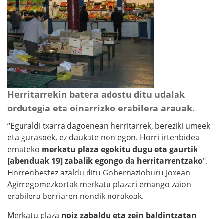
Herritarrekin batera adostu ditu udalak
ordutegia eta oinarrizko erabilera arauak.
“Eguraldi txarra dagoenean herritarrek, bereziki umeek
eta gurasoek, ez daukate non egon. Horri irtenbidea
emateko
merkatu plaza egokitu dugu eta gaurtik
[abenduak 19] zabalik egongo da herritarrentzako
".
Horrenbestez azaldu ditu Gobernazioburu Joxean
Agirregomezkortak merkatu plazari emango zaion
erabilera berriaren nondik norakoak.
Merkatu plaza
noiz zabaldu eta zein baldintzatan