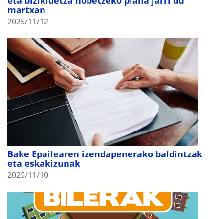
eta bizikidetza hobetzeko plana jarri du
martxan
2025/11/12
Bake Epailearen izendapenerako baldintzak
eta eskakizunak
2025/11/10