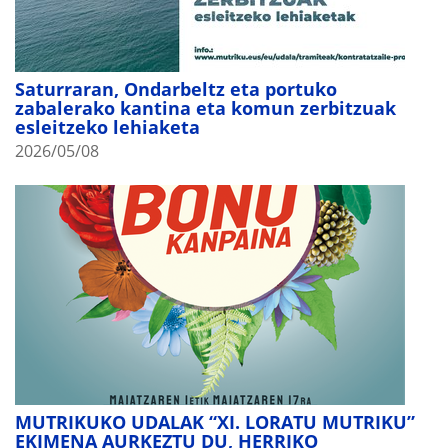
Saturraran, Ondarbeltz eta portuko
zabalerako kantina eta komun zerbitzuak
esleitzeko lehiaketa
2026/05/08
MUTRIKUKO UDALAK “XI. LORATU MUTRIKU”
EKIMENA AURKEZTU DU, HERRIKO