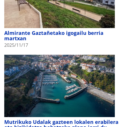
Almirante Gaztañetako igogailu berria
martxan
2025/11/17
Mutrikuko Udalak gazteen lokalen erabilera