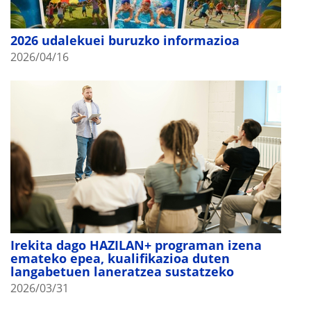
2026 udalekuei buruzko informazioa
2026/04/16
Irekita dago HAZILAN+ programan izena
emateko epea, kualifikazioa duten
langabetuen laneratzea sustatzeko
2026/03/31