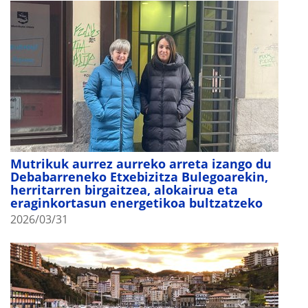
Mutrikuk aurrez aurreko arreta izango du
Debabarreneko Etxebizitza Bulegoarekin,
herritarren birgaitzea, alokairua eta
eraginkortasun energetikoa bultzatzeko
2026/03/31