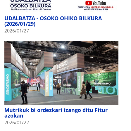
UDALBATZA - OSOKO OHIKO BILKURA
(2026/01/29)
2026/01/27
Mutrikuk bi ordezkari izango ditu Fitur
azokan
2026/01/22