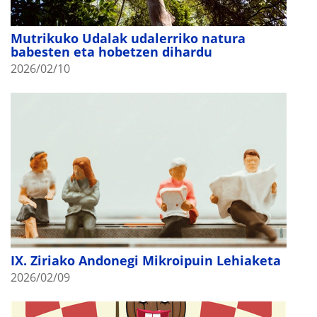
Mutrikuko Udalak udalerriko natura
babesten eta hobetzen dihardu
2026/02/10
IX. Ziriako Andonegi Mikroipuin Lehiaketa
2026/02/09