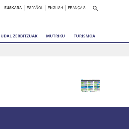
EUSKARA
ESPAÑOL
ENGLISH
FRANÇAIS
UDAL ZERBITZUAK
MUTRIKU
TURISMOA