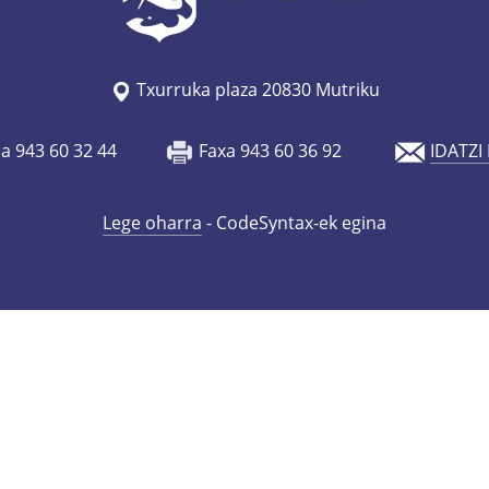
Txurruka plaza 20830 Mutriku
oa 943 60 32 44
Faxa 943 60 36 92
IDATZI
Lege oharra
- CodeSyntax-ek egina