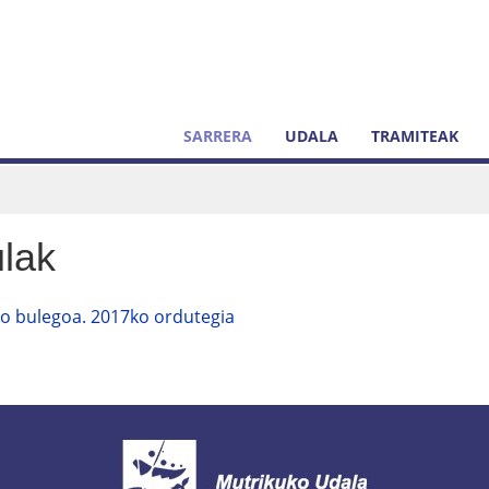
SARRERA
UDALA
TRAMITEAK
lak
o bulegoa. 2017ko ordutegia