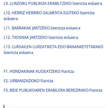
L9. LURZORU PUBLIKOA ERABILTZEKO lizentzia eskaera
L10. HERRIZ HERRIKO SALMENTA EGITEKO lizentzia
eskaera
L11. BARRAKAK JARTZEKO lizentzia eskaera
L12. TXOSNAK JARTZEKO lizentzia eskaera
L13. LURSAILEN LURZATIKETA EDO BANANKETETARAKO
lizentzia eskaera
F1. HONDAKINAK KUDEATZEKO Fiantza
F2. URBANIZAZIOKO Fiantza
F3. BIDE PUBLIKOAREN ERABILERA BEREZIRAKO Fiantza