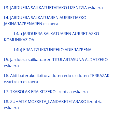
L3. JARDUERA SAILKATUETARAKO LIZENTZIA eskaera
L4. JARDUERA SALKATUAREN AURRETIAZKO
JAKINARAZPENAREN eskaera
L4a) JARDUERA SALKATUAREN AURRETIAZKO
KOMUNIKAZIOA
L4b) ERANTZUKIZUNPEKO ADIERAZPENA
L5. Jarduera sailkatuaren TITULARTASUNA ALDATZEKO
eskaera
L6. Aldi baterako itxitura duten edo ez duten TERRAZAK
ezartzeko eskaera
L7. TXABOLAK ERAIKITZEKO lizentzia eskaera
L8. ZUHAITZ MOZKETA_LANDAKETETARAKO lizentzia
eskaera