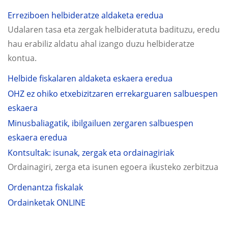
Erreziboen helbideratze aldaketa eredua
Udalaren tasa eta zergak helbideratuta badituzu, eredu
hau erabiliz aldatu ahal izango duzu helbideratze
kontua.
Helbide fiskalaren aldaketa eskaera eredua
OHZ ez ohiko etxebizitzaren errekarguaren salbuespen
eskaera
Minusbaliagatik, ibilgailuen zergaren salbuespen
eskaera eredua
Kontsultak: isunak, zergak eta ordainagiriak
Ordainagiri, zerga eta isunen egoera ikusteko zerbitzua
Ordenantza fiskalak
Ordainketak ONLINE