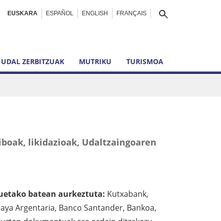
EUSKARA
ESPAÑOL
ENGLISH
FRANÇAIS
UDAL ZERBITZUAK
MUTRIKU
TURISMOA
iboak, likidazioak, Udaltzaingoaren
uetako batean aurkeztuta:
Kutxabank,
caya Argentaria, Banco Santander, Bankoa,