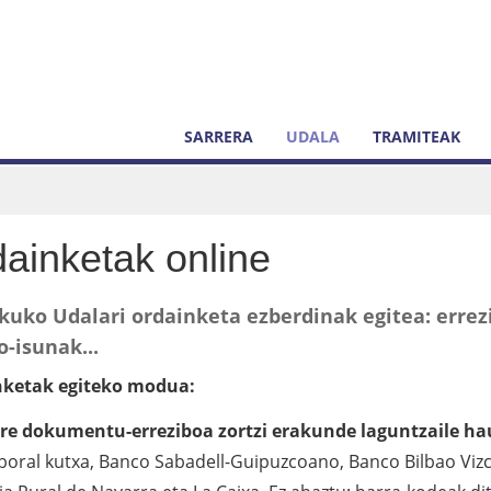
SARRERA
UDALA
TRAMITEAK
ainketak online
kuko Udalari ordainketa ezberdinak egitea: errez
o-isunak...
ketak egiteko modua:
re dokumentu-erreziboa zortzi erakunde laguntzaile ha
boral kutxa, Banco Sabadell-Guipuzcoano, Banco Bilbao Viz