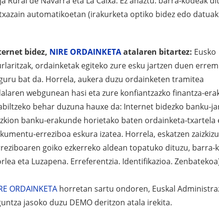
ja Rural de Navarra eta La Caixa. Ez ahaztu: barra-kodeak 
txazain automatikoetan (irakurketa optiko bidez edo datuak 
ternet bidez,
NIRE ORDAINKETA
atalaren bitartez:
Eusko
urlaritzak, ordainketak egiteko zure esku jartzen duen errem
guru bat da. Horrela, aukera duzu ordainketen tramitea
alaren webgunean hasi eta zure konfiantzazko finantza-era
abiltzeko behar duzuna hauxe da: Internet bidezko banku-jar
izkion banku-erakunde horietako baten ordainketa-txartela 
kumentu-erreziboa eskura izatea. Horrela, eskatzen zaizkizu
rreziboaren goiko ezkerreko aldean topatuko dituzu, barra-
orlea eta Luzapena. Erreferentzia. Identifikazioa. Zenbatekoa)
RE ORDAINKETA
horretan sartu ondoren, Euskal Administra
guntza jasoko duzu DEMO deritzon atala irekita.