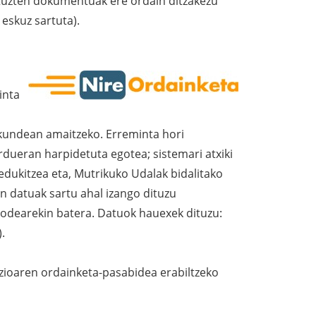
dituzten dokumentuak ere ordain ditzakezu
eskuz sartuta).
inta
kundean amaitzeko. Erreminta hori
dueran harpidetuta egotea; sistemari atxiki
edukitzea eta, Mutrikuko Udalak bidalitako
n datuak sartu ahal izango dituzu
kodearekin batera. Datuok hauexek dituzu:
.
zioaren ordainketa-pasabidea erabiltzeko