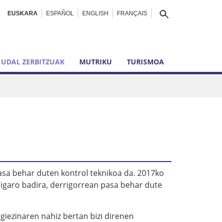
EUSKARA
ESPAÑOL
ENGLISH
FRANÇAIS
UDAL ZERBITZUAK
MUTRIKU
TURISMOA
 pasa behar duten kontrol teknikoa da. 2017ko
o igaro badira, derrigorrean pasa behar dute
igiezinaren nahiz bertan bizi direnen