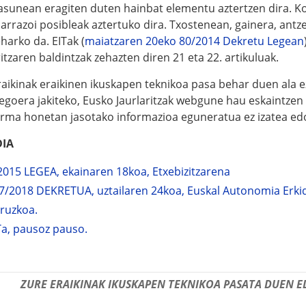
asunean eragiten duten hainbat elementu aztertzen dira. Ko
 arrazoi posibleak aztertuko dira. Txostenean, gainera, 
harko da. EITak (
maiatzaren 20eko 80/2014 Dekretu Legean
itzaren baldintzak zehazten diren 21 eta 22. artikuluak.
raikinak eraikinen ikuskapen teknikoa pasa behar duen ala e
egoera jakiteko, Eusko Jaurlaritzak webgune hau eskaintzen
orma honetan jasotako informazioa eguneratua ez izatea edo
IA
2015 LEGEA, ekainaren 18koa, Etxebizitzarena
7/2018 DEKRETUA, uztailaren 24koa, Euskal Autonomia Erkid
ruzkoa.
Ta, pausoz pauso.
ZURE ERAIKINAK IKUSKAPEN TEKNIKOA PASATA DUEN ED