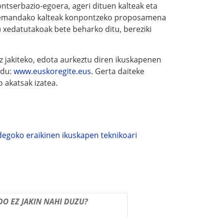
ntserbazio-egoera, ageri dituen kalteak eta
antzemandako kalteak konpontzeko proposamena
) xedatutakoak bete beharko ditu, bereziki
z jakiteko, edota aurkeztu diren ikuskapenen
 du:
www.euskoregite.eus
. Gerta daiteke
 akatsak izatea.
egoko eraikinen ikuskapen teknikoari
O EZ JAKIN NAHI DUZU?