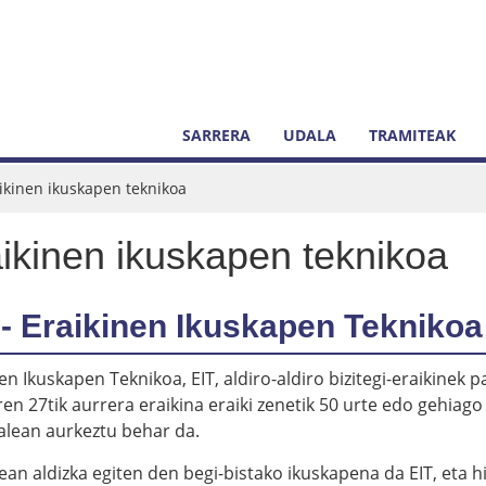
SARRERA
UDALA
TRAMITEAK
ikinen ikuskapen teknikoa
ikinen ikuskapen teknikoa
 - Eraikinen Ikuskapen Teknikoa
en Ikuskapen Teknikoa, EIT, aldiro-aldiro bizitegi-eraikinek
en 27tik aurrera eraikina eraiki zenetik 50 urte edo gehiag
alean aurkeztu behar da.
ean aldizka egiten den begi-bistako ikuskapena da EIT, eta h