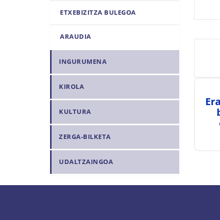
ETXEBIZITZA BULEGOA
ARAUDIA
INGURUMENA
KIROLA
Er
KULTURA
ZERGA-BILKETA
UDALTZAINGOA