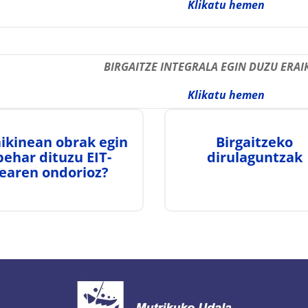
Klikatu hemen
BIRGAITZE INTEGRALA EGIN DUZU ERAI
Klikatu hemen
aikinean obrak egin
Birgaitzeko
behar dituzu EIT-
dirulaguntzak
earen ondorioz?