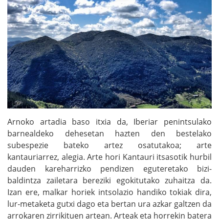
Arnoko artadia baso itxia da, Iberiar penintsulako
barnealdeko dehesetan hazten den bestelako
subespezie bateko artez osatutakoa; arte
kantauriarrez, alegia. Arte hori Kantauri itsasotik hurbil
dauden kareharrizko pendizen eguteretako bizi-
baldintza zailetara bereziki egokitutako zuhaitza da.
Izan ere, malkar horiek intsolazio handiko tokiak dira,
lur-metaketa gutxi dago eta bertan ura azkar galtzen da
arrokaren zirrikituen artean. Arteak eta horrekin batera