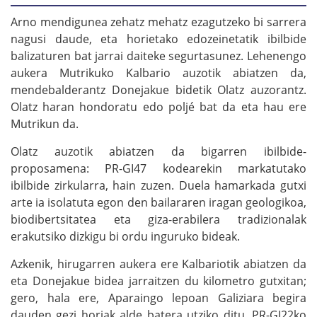
Arno mendigunea zehatz mehatz ezagutzeko bi sarrera
nagusi daude, eta horietako edozeinetatik ibilbide
balizaturen bat jarrai daiteke segurtasunez. Lehenengo
aukera Mutrikuko Kalbario auzotik abiatzen da,
mendebalderantz Donejakue bidetik Olatz auzorantz.
Olatz haran hondoratu edo poljé bat da eta hau ere
Mutrikun da.
Olatz auzotik abiatzen da bigarren ibilbide-
proposamena: PR-GI47 kodearekin markatutako
ibilbide zirkularra, hain zuzen. Duela hamarkada gutxi
arte ia isolatuta egon den bailararen iragan geologikoa,
biodibertsitatea eta giza-erabilera tradizionalak
erakutsiko dizkigu bi ordu inguruko bideak.
Azkenik, hirugarren aukera ere Kalbariotik abiatzen da
eta Donejakue bidea jarraitzen du kilometro gutxitan;
gero, hala ere, Aparaingo lepoan Galiziara begira
dauden gezi horiak alde batera utziko ditu, PR-GI22ko