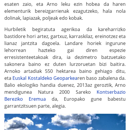
esaten zaio, eta Arno leku ezin hobea da haren
elementurik bereizgarrienak ezagutzeko, hala nola
dolinak, lapiazak, poljeak edo kobak.
Hurbiletik begiratuta agerikoa da kareharrizko
bastidore hori artez, gartxuz, karraskilaz, ereinotzez eta
lianaz jantzita dagoela. Landare horiek ingurune
lehorrean hazteko gai diren espezie
erresistenteetakoak dira, ia dezimetro batzuetako
sakonera baino ez duten lurzoruetan bizi baitira.
Arnoko artadiak 550 hektarea baino gehiago ditu,
eta
Euskal Kostaldeko Geoparkea
ren baso zabalena da.
Balio ekologiko handia duenez, 2013az geroztik, Arno
mendigunea Natura 2000 Sareko
Kontserbazio
Bereziko Eremua
da, Europako gune babestu
garrantzitsuen parte, alegia.