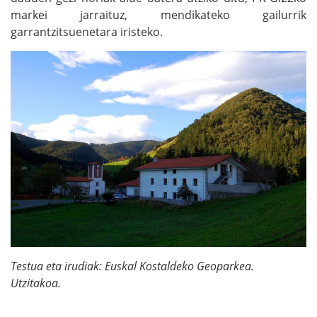
markei jarraituz, mendikateko gailurrik
garrantzitsuenetara iristeko.
Testua eta irudiak: Euskal Kostaldeko Geoparkea.
Utzitakoa.