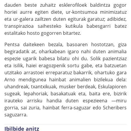
dauden beste zuhaitz esklerofiloek baldintza gogor
horiei aurre egiten diete, ur-kontsumoa minimizatuz
eta ur-galera zailtzen duten egiturak garatuz; adibidez,
transpirazioa saihesteko kutikula babesgarri batez
estalitako hosto gogorren bitartez.
Pentsa daitekeen bezala, basoaren hostotzan, giza
begiradatik at, oharkabean igaro nahi duten animalia
espezie ugarik babesa bilatu ohi du. Solik pazientziaz
eta isilik, haiei eragozpenik sortu gabe, eta batzuetan
utzitako arrastoei erreparatuz bakarrik, ohartuko gara
Arno mendigunea hainbat animalien bizilekua dela:
uhandreak, txantxikuak, musker berdeak, Eskulapioren
sugeak, lepahoriak, basakatuak eta, baita ere, bizirik
irauteko arrisku handia duten espezieena —miru
gorria, sai zuria, hainbat ferra-saguzar edo Scheribers
saguzarra.
Ibilbide anitz