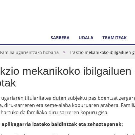
SARRERA
UDALA
TRAMITEAK
Familia ugarientzako hobaria
Trakzio mekanikoko ibilgailuen 
kzio mekanikoko ibilgailuen
tak
a ugariaren titularitatea duten subjektu pasiboentzat zerg
da, diru-sarreren eta seme-alaba kopuruaren arabera. Famil
 hartuko da familiako diru-sarreren kopuru gisa.
 aplikagarria izateko baldintzak eta zehaztapenak: