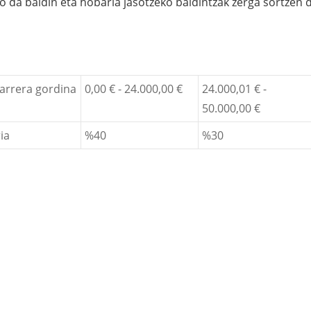
 da baldin eta hobaria jasotzeko baldintzak zerga sortzen 
arrera gordina
0,00 € - 24.000,00 €
24.000,01 € -
50.000,00 €
ia
%40
%30