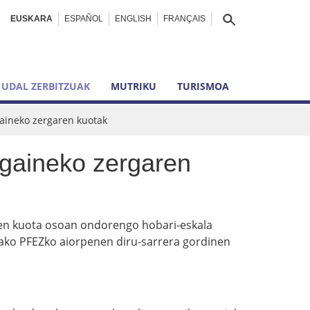
EUSKARA
ESPAÑOL
ENGLISH
FRANÇAIS
UDAL ZERBITZUAK
MUTRIKU
TURISMOA
gaineko zergaren kuotak
 gaineko zergaren
aren kuota osoan ondorengo hobari-eskala
iako PFEZko aiorpenen diru-sarrera gordinen