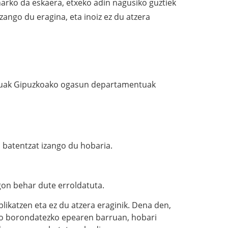
arko da eskaera, etxeko adin nagusiko guztiek
ango du eragina, eta inoiz ez du atzera
datuak Gipuzkoako ogasun departamentuak
o batentzat izango du hobaria.
gon behar dute erroldatuta.
likatzen eta ez du atzera eraginik. Dena den,
eko borondatezko epearen barruan, hobari