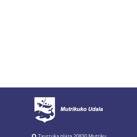
Txurruka plaza 20830 Mutriku