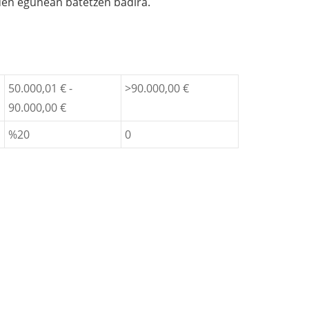
den egunean batetzen badira.
50.000,01 € -
>90.000,00 €
90.000,00 €
%20
0