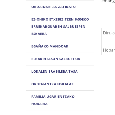
emango
ORDAINKETAK ZATIKATU
EZ-OHIKO ETXEBIZITZEN %50EKO
ERREKARGUAREN SALBUESPEN
Diru-s
ESKAERA
EGAÑAKO MANDOAK
Hobar
ELBARRITASUN SALBUETSIA
LOKALEN ERABILERA TASA
ORDENANTZA FISKALAK
FAMILIA UGARIENTZAKO
HOBARIA