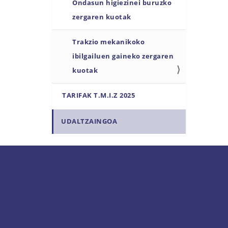
Ondasun higiezinei buruzko
zergaren kuotak
Trakzio mekanikoko
ibilgailuen gaineko zergaren
kuotak
TARIFAK T.M.I.Z 2025
UDALTZAINGOA