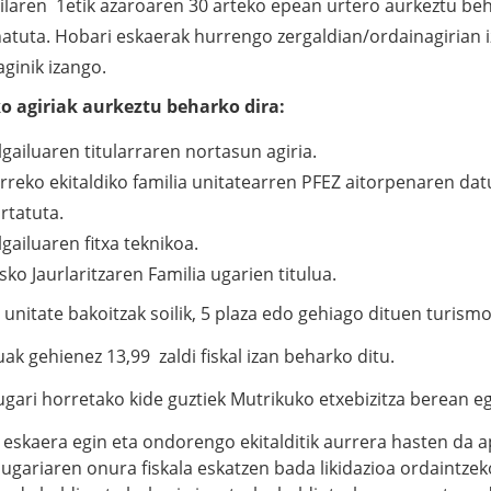
ailaren 1etik azaroaren 30 arteko epean urtero aurkeztu beh
natuta. Hobari eskaerak hurrengo zergaldian/ordainagirian iz
aginik izango.
 agiriak aurkeztu beharko dira:
ilgailuaren titularraren nortasun agiria.
rreko ekitaldiko familia unitatearren PFEZ aitorpenaren 
urtatuta.
ilgailuaren fitxa teknikoa.
sko Jaurlaritzaren Familia ugarien titulua.
 unitate bakoitzak soilik, 5 plaza edo gehiago dituen turism
luak gehienez 13,99 zaldi fiskal izan beharko ditu.
ugari horretako kide guztiek Mutrikuko etxebizitza berean e
eskaera egin eta ondorengo ekitalditik aurrera hasten da ap
a ugariaren onura fiskala eskatzen bada likidazioa ordaintz