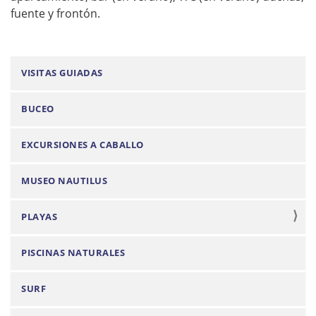
fuente y frontón.
N
VISITAS GUIADAS
a
BUCEO
v
e
EXCURSIONES A CABALLO
g
a
MUSEO NAUTILUS
c
i
PLAYAS
ó
n
PISCINAS NATURALES
SURF