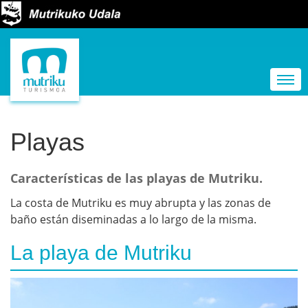
N
a
Togg
v
e
g
Playas
a
c
Características de las playas de Mutriku.
i
La costa de Mutriku es muy abrupta y las zonas de
ó
baño están diseminadas a lo largo de la misma.
n
La playa de Mutriku