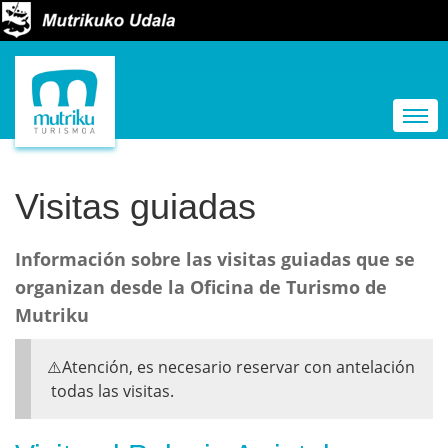
N
a
Togg
v
e
g
Visitas guiadas
a
c
Información sobre las visitas guiadas que se
i
organizan desde la Oficina de Turismo de
ó
Mutriku
n
⚠️Atención,
es
necesario
reservar
con
antelación
todas
las
visitas.