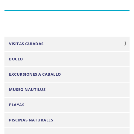
N
VISITAS GUIADAS
a
BUCEO
v
e
EXCURSIONES A CABALLO
g
a
MUSEO NAUTILUS
c
i
PLAYAS
ó
n
PISCINAS NATURALES