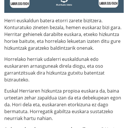
Herri euskaldun batera etorri zarete bizitzera.
Konturatuko zineten bezala, hemen euskaraz bizi gara.
Herritar gehienek darabilte euskara, etxeko hizkuntza
horixe baitute, eta horrelako lekuetan izaten ditu gure
hizkuntzak garatzeko baldintzarik onenak.
Horrelako herriak udalerri euskaldunak edo
euskararen arnasguneak direla diogu, eta oso
garrantzitsuak dira hizkuntza gutxitu batentzat
bizirauteko.
Euskal Herriaren hizkuntza propioa euskara da, baina
urteetan zehar zapaldua izan da eta debekupean egon
da. Hori dela eta, euskararen etorkizuna ez dago
bermatuta. Horregatik gabiltza euskara sustatzeko
neurriak hartu nahian.