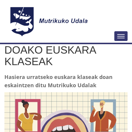
N
Togg
a
DOAKO EUSKARA
b
i
KLASEAK
g
a
Hasiera urratseko euskara klaseak doan
z
eskaintzen ditu Mutrikuko Udalak
i
o
a