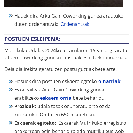
Hauek dira Arku Gain Coworking gunea arautuko
duten ordenantzak:
Ordenantzak
POSTUEN ESLEIPENA:
Mutrikuko Udalak 2024ko urtarrilaren 15ean argitaratu
zituen Coworking guneko postuak esleitzeko oinarriak.
Deialdia irekita geratu zen postu guztiak bete arte.
Hasuek dira postuen eskaera egiteko
oinarriak
.
Eskatzaileak Arku Gain Coworking gunea
erabiltzeko
eskaera orria
bete behar du.
Prezioak:
udala tasak eguneratu arte ez da
kobratuko. Ondoren 65€ hilabeteko.
Eskaerak egiteko:
Eskaerak Mutrikuko erregistro
orokorrean egin behar dira edo mutriku.eus web