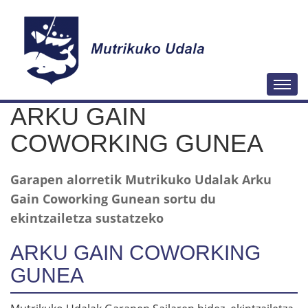
N
Togg
a
ARKU GAIN
b
i
COWORKING GUNEA
g
a
Garapen alorretik Mutrikuko Udalak Arku
z
Gain Coworking Gunean sortu du
i
ekintzailetza sustatzeko
o
ARKU GAIN COWORKING
a
GUNEA