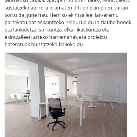
Mutrikuko Udalak Garapen Sailaren bidez, ekintzailetza
sustatzeko aurrera eramaten dituen ekimenen baitan
sortu da gune hau. Herriko ekintzaileei lan-eremu
partekatu bat eskaintzeko helburua du iniziatiba honek
eta lankidetza, sorkuntza, elkar ikaskuntza eta
ekintzaileen arteko harremanak eta proiektu
bateratuak bultzatzeko balioko du.