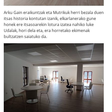
Arku Gain eraikuntzak eta Mutrikuk herri bezala duen
itsas historia kontutan izanik, elkarlanerako gune
honek ere itsasoarekin lotura izatea nahiko luke
Udalak, hori dela eta, era horretako ekimenak
bultzatzen saiatuko da.