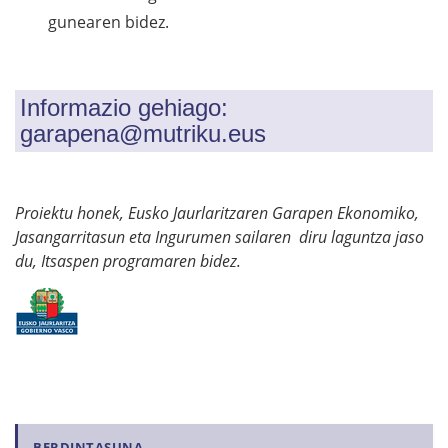
gunearen bidez.
Informazio gehiago:
garapena@mutriku.eus
Proiektu honek, Eusko Jaurlaritzaren Garapen Ekonomiko,
Jasangarritasun eta Ingurumen sailaren diru laguntza jaso
du, Itsaspen programaren bidez.
BERDINTASUNA