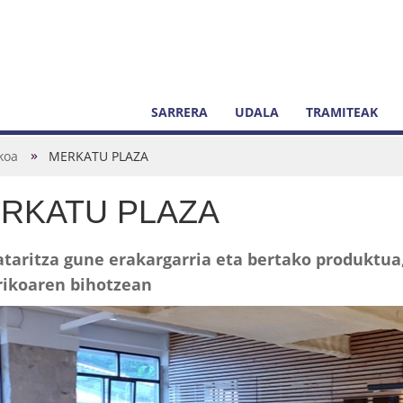
SARRERA
UDALA
TRAMITEAK
koa
MERKATU PLAZA
RKATU PLAZA
taritza gune erakargarria eta bertako produktua
rikoaren bihotzean