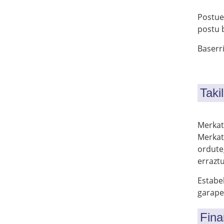
Postuei
postu b
Baserri
Taki
Merkatu
Merkat
orduteg
erraztu
Estabe
garape
Fina