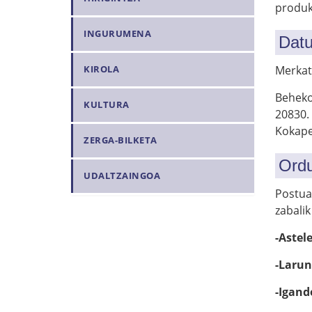
produk
INGURUMENA
Datu
Merkat
KIROLA
Beheko 
KULTURA
20830.
Kokape
ZERGA-BILKETA
Ordu
UDALTZAINGOA
Postuak
zabali
-Astel
-Larun
-Igand