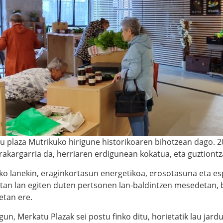
 plaza Mutrikuko hirigune historikoaren bihotzean dago. 20
rakargarria da, herriaren erdigunean kokatua, eta guztiontz
ko lanekin, eraginkortasun energetikoa, erosotasuna eta esp
rtan lan egiten duten pertsonen lan-baldintzen mesedetan, 
tan ere.
un, Merkatu Plazak sei postu finko ditu, horietatik lau jar