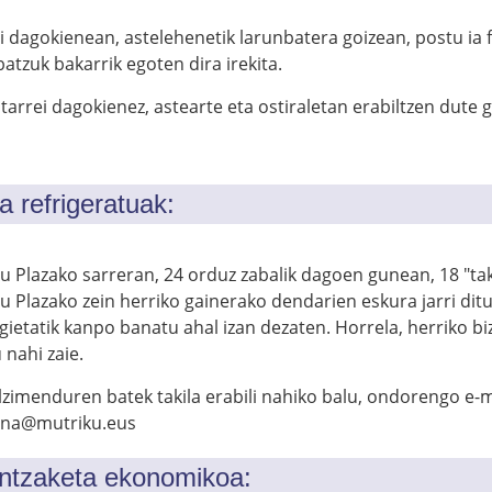
 dagokienean, astelehenetik larunbatera goizean, postu ia fi
atzuk bakarrik egoten dira irekita.
tarrei dagokienez, astearte eta ostiraletan erabiltzen dute 
la refrigeratuak:
 Plazako sarreran, 24 orduz zabalik dagoen gunean, 18 "taki
u Plazako zein herriko gainerako dendarien eskura jarri dit
ietatik kanpo banatu ahal izan dezaten. Horrela, herriko b
 nahi zaie.
lzimenduren batek takila erabili nahiko balu, ondorengo e-
na@mutriku.eus
ntzaketa ekonomikoa: