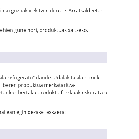
nko guztiak irekitzen dituzte. Arratsaldeetan
gehien gune hori, produktuak saltzeko.
la refrigeratu" daude. Udalak takila horiek
u, beren produktua merkataritza-
iztanleei bertako produktu freskoak eskuratzea
mailean egin dezake eskaera: