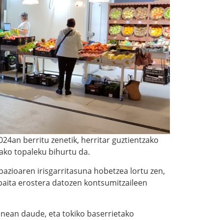
24an berritu zenetik, herritar guztientzako
ako topaleku bihurtu da.
azioaren irisgarritasuna hobetzea lortu zen,
baita erostera datozen kontsumitzaileen
dunean daude, eta tokiko baserrietako