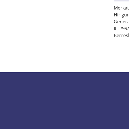
Merkatu
Hirigu
Genera
ICT/99/
Berresk