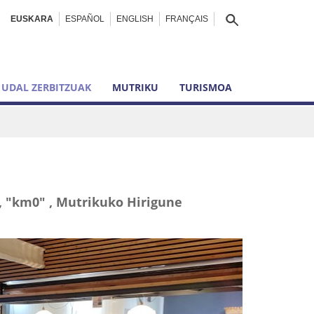
EUSKARA
ESPAÑOL
ENGLISH
FRANÇAIS
UDAL ZERBITZUAK
MUTRIKU
TURISMOA
, "km0" , Mutrikuko Hirigune