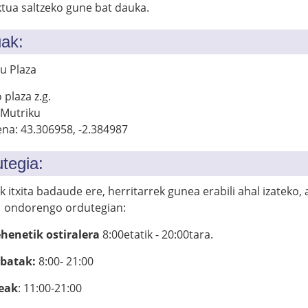
tua saltzeko gune bat dauka.
ak:
u Plaza
plaza z.g.
 Mutriku
na: 43.306958, -2.384987
tegia:
 itxita badaude ere, herritarrek gunea erabili ahal izateko
k ondorengo ordutegian:
ehenetik ostiralera
8:00etatik - 20:00tara.
batak:
8:00- 21:00
eak
: 11:00-21:00