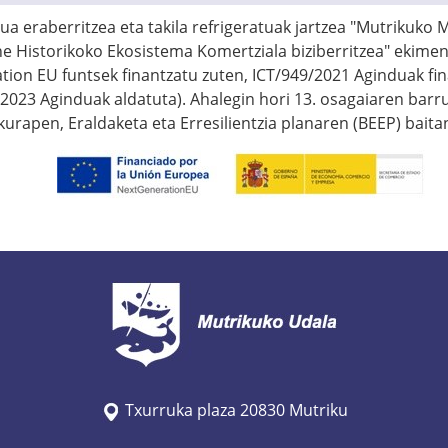
a eraberritzea eta takila refrigeratuak jartzea "Mutrikuko 
ne Historikoko Ekosistema Komertziala biziberritzea" ekimen
tion EU funtsek finantzatu zuten, ICT/949/2021 Aginduak fi
2023 Aginduak aldatuta). Ahalegin hori 13. osagaiaren barru
urapen, Eraldaketa eta Erresilientzia planaren (BEEP) baita
Txurruka plaza 20830 Mutriku