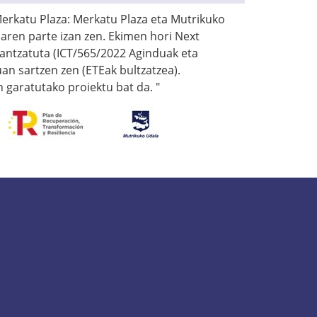
Merkatu Plaza: Merkatu Plaza eta Mutrikuko
aren parte izan zen. Ekimen hori Next
nantzatuta (ICT/565/2022 Aginduak eta
an sartzen zen (ETEak bultzatzea).
n garatutako proiektu bat da. "