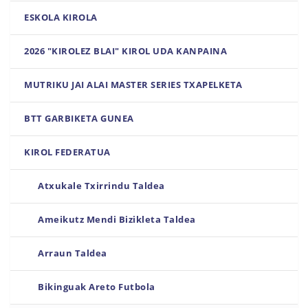
ESKOLA KIROLA
2026 "KIROLEZ BLAI" KIROL UDA KANPAINA
MUTRIKU JAI ALAI MASTER SERIES TXAPELKETA
BTT GARBIKETA GUNEA
KIROL FEDERATUA
Atxukale Txirrindu Taldea
Ameikutz Mendi Bizikleta Taldea
Arraun Taldea
Bikinguak Areto Futbola