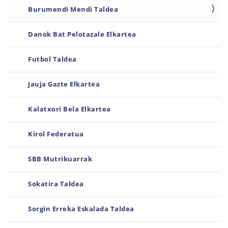
Burumendi Mendi Taldea
Danok Bat Pelotazale Elkartea
Futbol Taldea
Jauja Gazte Elkartea
Kalatxori Bela Elkartea
Kirol Federatua
SBB Mutrikuarrak
Sokatira Taldea
Sorgin Erreka Eskalada Taldea