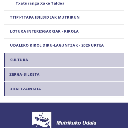
Txaturanga Xake Taldea
TTIPI-TTAPA IBILBIDEAK MUTRIKUN
LOTURA INTERESGARRIAK - KIROLA
UDALEKO KIROL DIRU-LAGUNTZAK - 2026 URTEA
KULTURA
ZERGA-BILKETA
UDALTZAINGOA