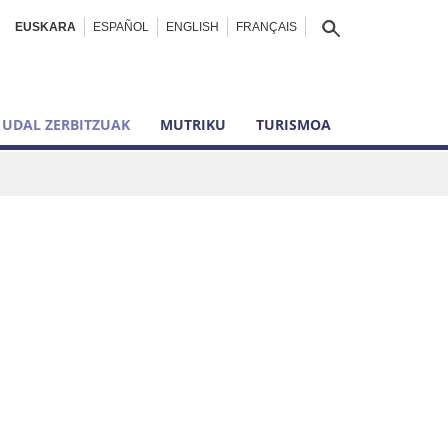
EUSKARA
ESPAÑOL
ENGLISH
FRANÇAIS
UDAL ZERBITZUAK
MUTRIKU
TURISMOA