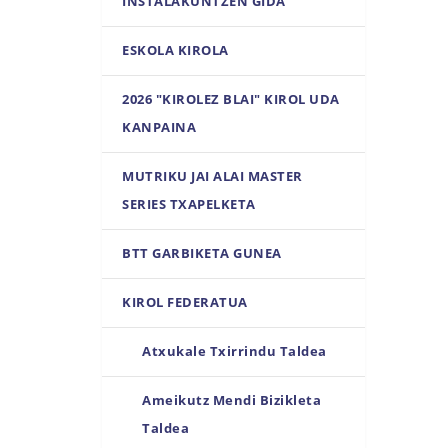
INSTALAKUNTZEN GIDA
ESKOLA KIROLA
2026 "KIROLEZ BLAI" KIROL UDA
KANPAINA
MUTRIKU JAI ALAI MASTER
SERIES TXAPELKETA
BTT GARBIKETA GUNEA
KIROL FEDERATUA
Atxukale Txirrindu Taldea
Ameikutz Mendi Bizikleta
Taldea