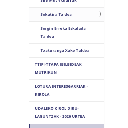
SBB Mutrikuarrak
Sokatira Taldea
Sorgin Erreka Eskalada
Taldea
Txaturanga Xake Taldea
TTIPI-TTAPA IBILBIDEAK
MUTRIKUN
LOTURA INTERESGARRIAK -
KIROLA
UDALEKO KIROL DIRU-
LAGUNTZAK - 2026 URTEA