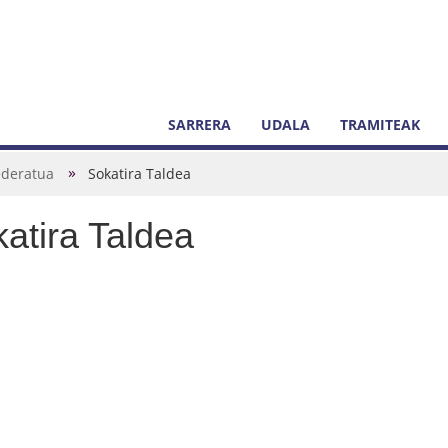
SARRERA
UDALA
TRAMITEAK
ederatua
Sokatira Taldea
atira Taldea