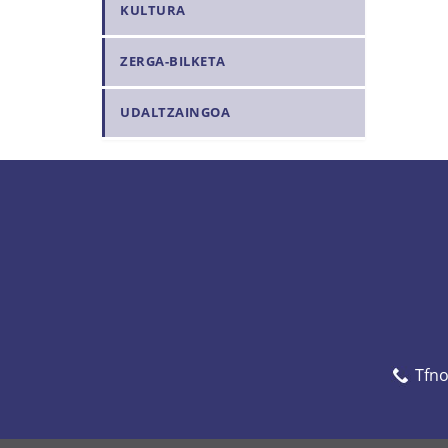
KULTURA
ZERGA-BILKETA
UDALTZAINGOA
Tfn