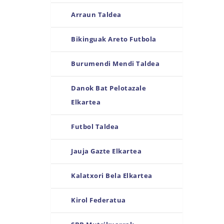
Arraun Taldea
Bikinguak Areto Futbola
Burumendi Mendi Taldea
Danok Bat Pelotazale
Elkartea
Futbol Taldea
Jauja Gazte Elkartea
Kalatxori Bela Elkartea
Kirol Federatua