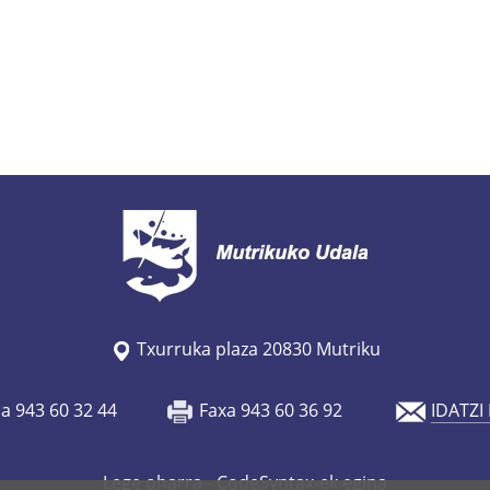
Txurruka plaza 20830 Mutriku
oa 943 60 32 44
Faxa 943 60 36 92
IDATZI
Lege oharra
- CodeSyntax-ek egina