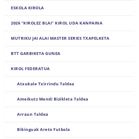
ESKOLA KIROLA
2026 "KIROLEZ BLAI" KIROL UDA KANPAINA
MUTRIKU JAI ALAI MASTER SERIES TXAPELKETA
BTT GARBIKETA GUNEA
KIROL FEDERATUA
Atxukale Txirrindu Taldea
Ameikutz Mendi Bizikleta Taldea
Arraun Taldea
Bikinguak Areto Futbola