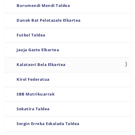
Burumendi Mendi Taldea
Danok Bat Pelotazale Elkartea
Futbol Taldea
Jauja Gazte Elkartea
Kalatxori Bela Elkartea
Kirol Federatua
SBB Mutrikuarrak
Sokatira Taldea
Sorgin Erreka Eskalada Taldea