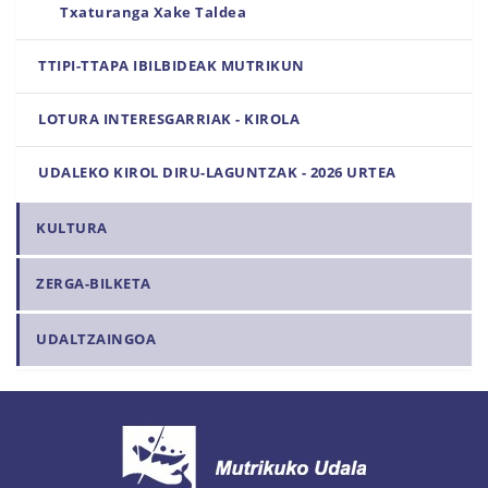
Txaturanga Xake Taldea
TTIPI-TTAPA IBILBIDEAK MUTRIKUN
LOTURA INTERESGARRIAK - KIROLA
UDALEKO KIROL DIRU-LAGUNTZAK - 2026 URTEA
KULTURA
ZERGA-BILKETA
UDALTZAINGOA