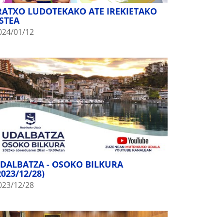
RATXO LUDOTEKAKO ATE IREKIETAKO
STEA
024/01/12
DALBATZA - OSOKO BILKURA
2023/12/28)
023/12/28