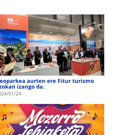
eoparkea aurten ere Fitur turismo
zokan izango da.
024/01/24