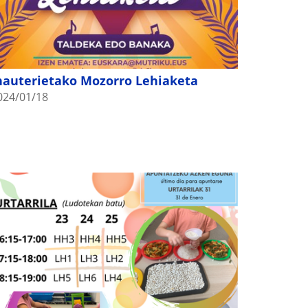
nauterietako Mozorro Lehiaketa
024/01/18