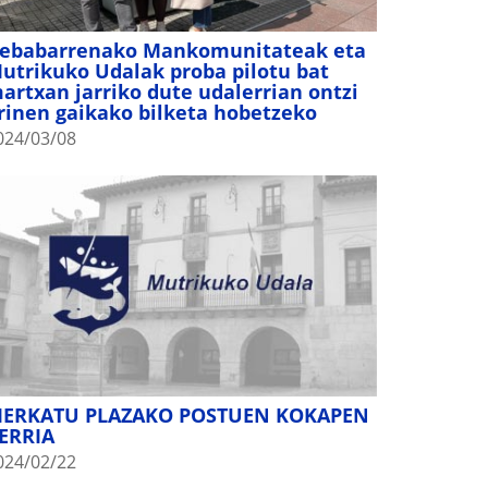
ebabarrenako Mankomunitateak eta
utrikuko Udalak proba pilotu bat
artxan jarriko dute udalerrian ontzi
rinen gaikako bilketa hobetzeko
024/03/08
ERKATU PLAZAKO POSTUEN KOKAPEN
ERRIA
024/02/22