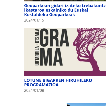
Geoparkean gidari izateko trebakunt
ikastaroa eskainiko du Euskal
Kostaldeko Geoparkeak
2024/01/15
LOTUNE BIGARREN HIRUHILEKO
PROGRAMAZIOA
2024/01/08