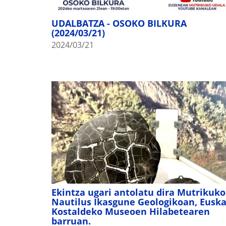
:
UDALBATZA - OSOKO BILKURA
(2024/03/21)
2024/03/21
Ekintza ugari antolatu dira Mutrikuko
Nautilus Ikasgune Geologikoan, Euska
Kostaldeko Museoen Hilabetearen
barruan.