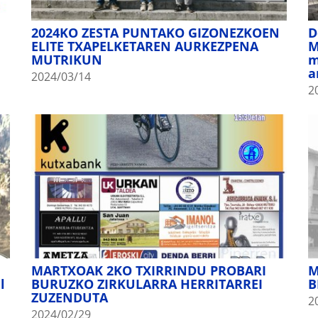
2024KO ZESTA PUNTAKO GIZONEZKOEN
D
ELITE TXAPELKETAREN AURKEZPENA
M
MUTRIKUN
m
a
2024/03/14
2
MARTXOAK 2KO TXIRRINDU PROBARI
M
l
BURUZKO ZIRKULARRA HERRITARREI
B
ZUZENDUTA
2
2024/02/29