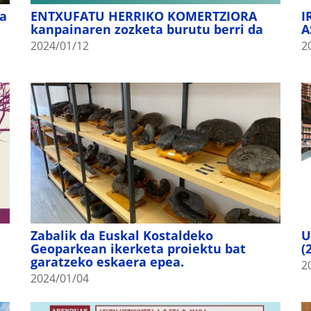
za
ENTXUFATU HERRIKO KOMERTZIORA
I
kanpainaren zozketa burutu berri da
A
2024/01/12
2
Zabalik da Euskal Kostaldeko
U
Geoparkean ikerketa proiektu bat
(
garatzeko eskaera epea.
2
2024/01/04