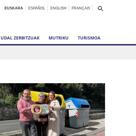
EUSKARA
ESPAÑOL
ENGLISH
FRANÇAIS
UDAL ZERBITZUAK
MUTRIKU
TURISMOA