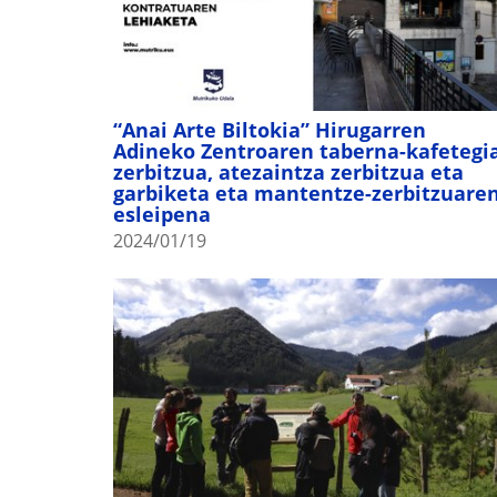
“Anai Arte Biltokia” Hirugarren
Adineko Zentroaren taberna-kafetegi
zerbitzua, atezaintza zerbitzua eta
garbiketa eta mantentze-zerbitzuare
esleipena
2024/01/19