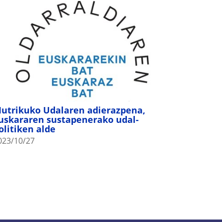
utrikuko Udalaren adierazpena,
uskararen sustapenerako udal-
olitiken alde
023/10/27