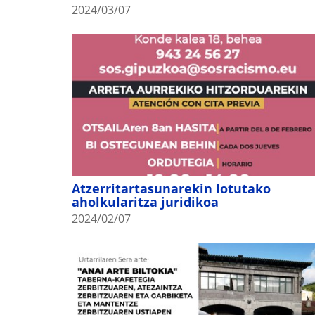
2024/03/07
Atzerritartasunarekin lotutako
aholkularitza juridikoa
2024/02/07