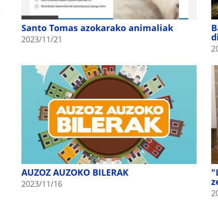
Santo Tomas azokarako animaliak
B
d
2023/11/21
2
AUZOZ AUZOKO BILERAK
"
z
2023/11/16
2