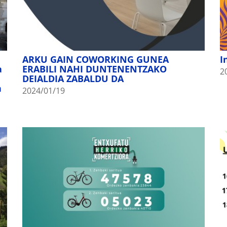
ARKU GAIN COWORKING GUNEA
I
a
ERABILI NAHI DUNTENENTZAKO
2
DEIALDIA ZABALDU DA
n
2024/01/19