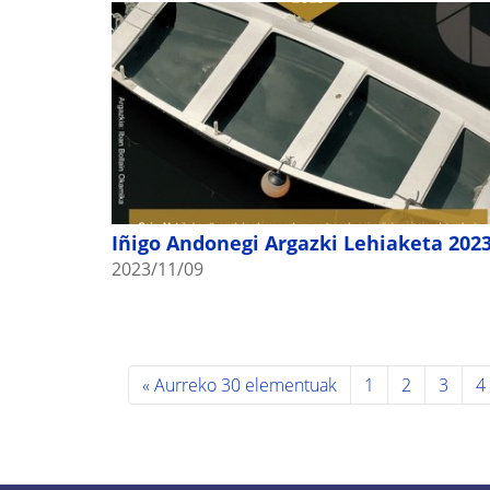
Iñigo Andonegi Argazki Lehiaketa 202
2023/11/09
« Aurreko 30 elementuak
1
2
3
4