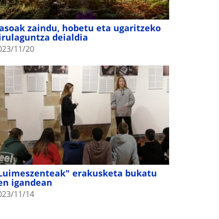
asoak zaindu, hobetu eta ugaritzeko
irulaguntza deialdia
023/11/20
Luimeszenteak" erakusketa bukatu
en igandean
023/11/14