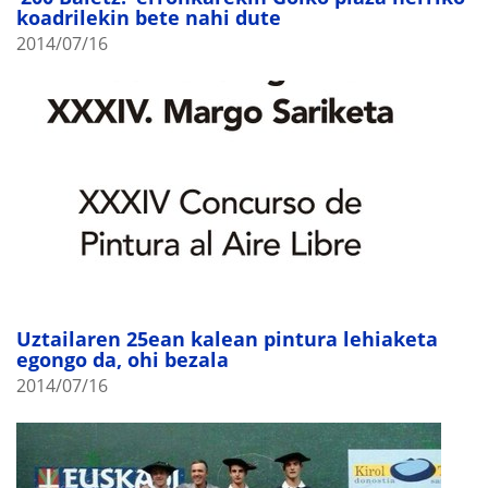
koadrilekin bete nahi dute
2014/07/16
Uztailaren 25ean kalean pintura lehiaketa
egongo da, ohi bezala
2014/07/16