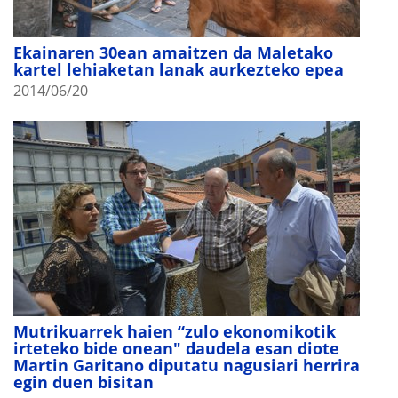
Ekainaren 30ean amaitzen da Maletako
kartel lehiaketan lanak aurkezteko epea
2014/06/20
Mutrikuarrek haien “zulo ekonomikotik
irteteko bide onean" daudela esan diote
Martin Garitano diputatu nagusiari herrira
egin duen bisitan