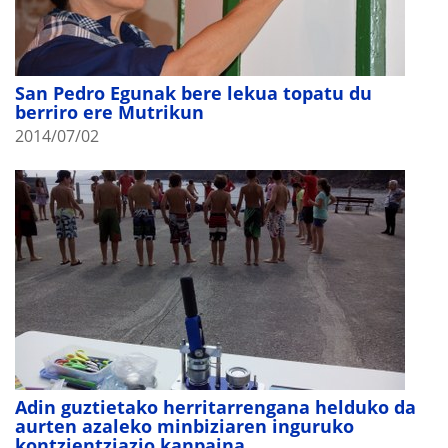
San Pedro Egunak bere lekua topatu du
berriro ere Mutrikun
2014/07/02
Adin guztietako herritarrengana helduko da
aurten azaleko minbiziaren inguruko
kontzientziazio kanpaina