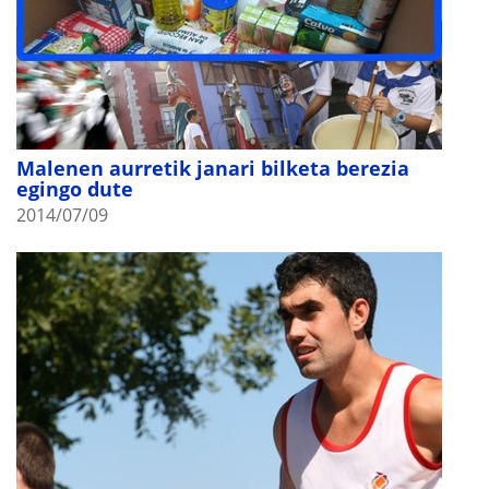
Malenen aurretik janari bilketa berezia
egingo dute
2014/07/09