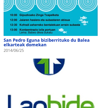
San Pedro Eguna biziberrituko du Balea
elkarteak domekan
2014/06/25