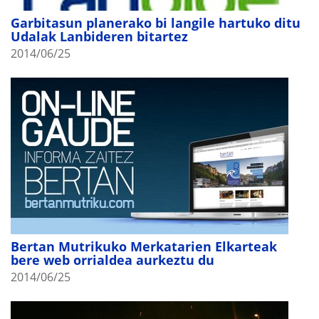
Garbitasun planerako bi langile hartuko ditu
Udalak Lanbideren bitartez
2014/06/25
Bertan Mutrikuko Merkatarien Elkarteak
bere web orrialdea aurkeztu du
2014/06/25