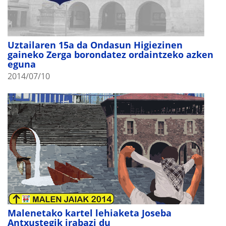
Uztailaren 15a da Ondasun Higiezinen
gaineko Zerga borondatez ordaintzeko azken
eguna
2014/07/10
Malenetako kartel lehiaketa Joseba
Antxustegik irabazi du