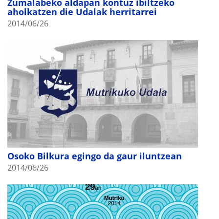
Zumalabeko aldapan kontuz ibiltzeko
aholkatzen die Udalak herritarrei
2014/06/26
Osoko Bilkura egingo da gaur iluntzean
2014/06/26