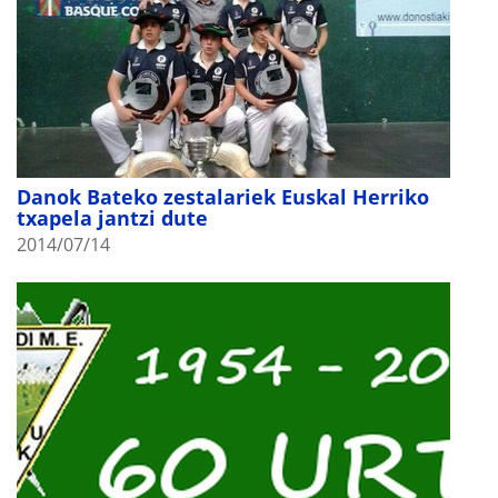
Danok Bateko zestalariek Euskal Herriko
txapela jantzi dute
2014/07/14