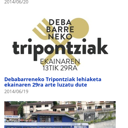
2014/06/20
Debabarreneko Tripontziak lehiaketa
ekainaren 29ra arte luzatu dute
2014/06/19