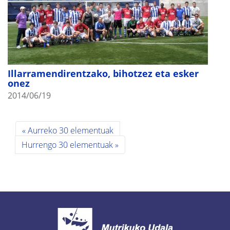
Illarramendirentzako, bihotzez eta esker
onez
2014/06/19
« Aurreko 30 elementuak
Hurrengo 30 elementuak »