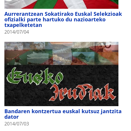
Aurrerantzean Sokatirako Euskal Selekzioak
ofizialki parte hartuko du nazioarteko
txapelketetan
2014/07/04
Bandaren kontzertua euskal kutsuz jantzita
dator
2014/07/03