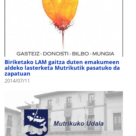
Biriketako LAM gaitza duten emakumeen
aldeko lasterketa Mutrikutik pasatuko da
zapatuan
2014/07/11