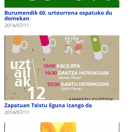
Burumendik 60. urteurrena ospatuko du
domekan
2014/07/11
Zapatuan Txistu Eguna izango da
2014/07/11