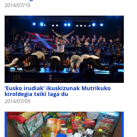
2014/07/10
‘Eusko irudiak’ ikuskizunak Mutrikuko
kiroldegia txiki laga du
2014/07/09